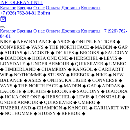
NETOLERANT
NTL
Каталог
Бренды
О нас
Оплата
Доставка
Контакты
+7 (926) 762-84-81
Войти
Каталог
Бренды
О нас
Оплата
Доставка
Контакты
+7 (926) 762-
84-81
NIKE
◆
NEW BALANCE
◆
ASICS
◆
ONITSUKA TIGER
◆
CONVERSE
◆
VANS
◆
THE NORTH FACE
◆
MADEN
◆
GAP
◆
ADIDAS
◆
LACOSTE
◆
DICKIES
◆
BROOKS
◆
SAUCONY
◆
DIADORA
◆
HOKA ONE ONE
◆
HERSCHEL
◆
LEVIS
◆
LONSDALE
◆
UNDER ARMOUR
◆
QUIKSILVER
◆
UMBRO
◆
TIMBERLAND
◆
CHAMPION
◆
KANGOL
◆
CARHARTT
WIP
◆
NOTHOMME
◆
STUSSY
◆
REEBOK
◆
NIKE
◆
NEW
BALANCE
◆
ASICS
◆
ONITSUKA TIGER
◆
CONVERSE
◆
VANS
◆
THE NORTH FACE
◆
MADEN
◆
GAP
◆
ADIDAS
◆
LACOSTE
◆
DICKIES
◆
BROOKS
◆
SAUCONY
◆
DIADORA
◆
HOKA ONE ONE
◆
HERSCHEL
◆
LEVIS
◆
LONSDALE
◆
UNDER ARMOUR
◆
QUIKSILVER
◆
UMBRO
◆
TIMBERLAND
◆
CHAMPION
◆
KANGOL
◆
CARHARTT WIP
◆
NOTHOMME
◆
STUSSY
◆
REEBOK
◆