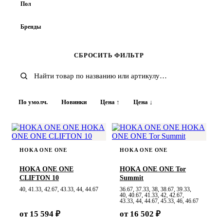
34,67
35
35,33
36
36,5
Пол
36,67
37
37,33
38
38,5
Женский
Мужской
Унисекс
Бренды
38,67
39
39,33
40
40,5
Adidas
ASICS
Brooks
Carhartt WIP
40,67
41
41,33
42
42,5
СБРОСИТЬ ФИЛЬТР
Champion
Converse
Diadora
Dickies
GAP
42,67
43
43,33
44
44,5
Herschel
HOKA ONE ONE
KANGOL
LACOSTE
Levis
LONSDALE
MADEN
44,67
45
45,33
46
46,5
New Balance
NIKE
NOTHOMME
По умолч.
Новинки
Цена ↑
Цена ↓
46,67
47,33
48
49,33
Onitsuka Tiger
Quiksilver
Reebok
Saucony
Stussy
THE NORTH FACE
Timberland
Umbro
Under Armour
Vans
HOKA ONE ONE
HOKA ONE ONE
HOKA ONE ONE
HOKA ONE ONE Tor
CLIFTON 10
Summit
40, 41.33, 42.67, 43.33, 44, 44.67
36.67, 37.33, 38, 38.67, 39.33,
40, 40.67, 41.33, 42, 42.67,
43.33, 44, 44.67, 45.33, 46, 46.67
от 15 594 ₽
от 16 502 ₽