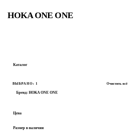
Главная
›
HOKA ONE ONE
HOKA ONE ONE
Найдено:
176
товаров · Страница
2
из
8
Каталог
Все товары
ВЫБРАНО: 1
Очистить всё
ОБУВЬ
Бренд: HOKA ONE ONE
ОДЕЖДА
АКСЕССУАРЫ
Цена
ВЕРХНЯЯ ОДЕЖДА
Размер в наличии