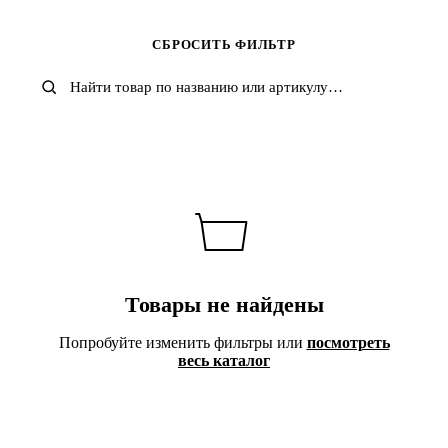
Carhartt WIP
Champion
Dickies
GAP
СБРОСИТЬ ФИЛЬТР
KANGOL
LONSDALE
MADEN
NOTHOMME
Quiksilver
Stussy
THE NORTH FACE
Timberland
Umbro
Under Armour
Товары не найдены
Попробуйте изменить фильтры или
посмотреть
весь каталог