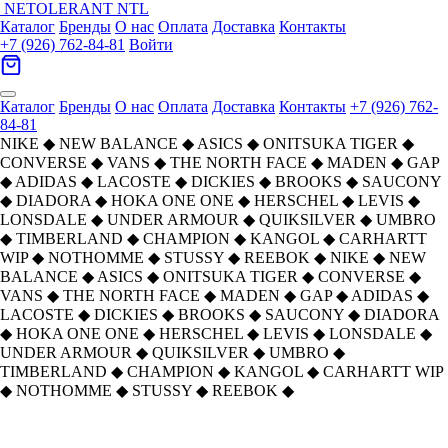
NETOLERANT
NTL
Каталог
Бренды
О нас
Оплата
Доставка
Контакты
+7 (926) 762-84-81
Войти
Каталог
Бренды
О нас
Оплата
Доставка
Контакты
+7 (926) 762-
84-81
NIKE
◆
NEW BALANCE
◆
ASICS
◆
ONITSUKA TIGER
◆
CONVERSE
◆
VANS
◆
THE NORTH FACE
◆
MADEN
◆
GAP
◆
ADIDAS
◆
LACOSTE
◆
DICKIES
◆
BROOKS
◆
SAUCONY
◆
DIADORA
◆
HOKA ONE ONE
◆
HERSCHEL
◆
LEVIS
◆
LONSDALE
◆
UNDER ARMOUR
◆
QUIKSILVER
◆
UMBRO
◆
TIMBERLAND
◆
CHAMPION
◆
KANGOL
◆
CARHARTT
WIP
◆
NOTHOMME
◆
STUSSY
◆
REEBOK
◆
NIKE
◆
NEW
BALANCE
◆
ASICS
◆
ONITSUKA TIGER
◆
CONVERSE
◆
VANS
◆
THE NORTH FACE
◆
MADEN
◆
GAP
◆
ADIDAS
◆
LACOSTE
◆
DICKIES
◆
BROOKS
◆
SAUCONY
◆
DIADORA
◆
HOKA ONE ONE
◆
HERSCHEL
◆
LEVIS
◆
LONSDALE
◆
UNDER ARMOUR
◆
QUIKSILVER
◆
UMBRO
◆
TIMBERLAND
◆
CHAMPION
◆
KANGOL
◆
CARHARTT WIP
◆
NOTHOMME
◆
STUSSY
◆
REEBOK
◆