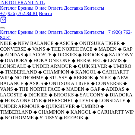
NETOLERANT
NTL
Каталог
Бренды
О нас
Оплата
Доставка
Контакты
+7 (926) 762-84-81
Войти
Каталог
Бренды
О нас
Оплата
Доставка
Контакты
+7 (926) 762-
84-81
NIKE
◆
NEW BALANCE
◆
ASICS
◆
ONITSUKA TIGER
◆
CONVERSE
◆
VANS
◆
THE NORTH FACE
◆
MADEN
◆
GAP
◆
ADIDAS
◆
LACOSTE
◆
DICKIES
◆
BROOKS
◆
SAUCONY
◆
DIADORA
◆
HOKA ONE ONE
◆
HERSCHEL
◆
LEVIS
◆
LONSDALE
◆
UNDER ARMOUR
◆
QUIKSILVER
◆
UMBRO
◆
TIMBERLAND
◆
CHAMPION
◆
KANGOL
◆
CARHARTT
WIP
◆
NOTHOMME
◆
STUSSY
◆
REEBOK
◆
NIKE
◆
NEW
BALANCE
◆
ASICS
◆
ONITSUKA TIGER
◆
CONVERSE
◆
VANS
◆
THE NORTH FACE
◆
MADEN
◆
GAP
◆
ADIDAS
◆
LACOSTE
◆
DICKIES
◆
BROOKS
◆
SAUCONY
◆
DIADORA
◆
HOKA ONE ONE
◆
HERSCHEL
◆
LEVIS
◆
LONSDALE
◆
UNDER ARMOUR
◆
QUIKSILVER
◆
UMBRO
◆
TIMBERLAND
◆
CHAMPION
◆
KANGOL
◆
CARHARTT WIP
◆
NOTHOMME
◆
STUSSY
◆
REEBOK
◆