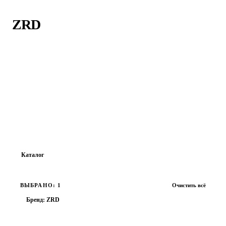
Главная
›
ZRD
ZRD
ZRD - это молодой и динамичный бренд уличной одежды,
история которого началась в 2015 году в Воронеже. Теперь
жители Москвы могут насладиться уникальными коллекциями
ZRD, обновлять свой гардероб и выражать свою
индивидуальность.
Каталог
Все товары
ВЫБРАНО: 1
Очистить всё
ОБУВЬ
Бренд: ZRD
ОДЕЖДА