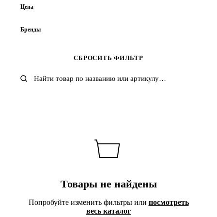
АКСЕССУАРЫ
Цена
ВЕРХНЯЯ ОДЕЖДА
Бренды
Carhartt WIP
Champion
Dickies
GAP
СБРОСИТЬ ФИЛЬТР
KANGOL
LONSDALE
MADEN
NOTHOMME
Quiksilver
Stussy
THE NORTH FACE
Timberland
Umbro
Under Armour
Товары не найдены
Попробуйте изменить фильтры или
посмотреть
весь каталог