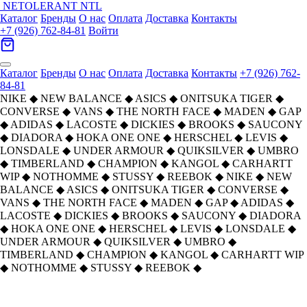
NETOLERANT
NTL
Каталог
Бренды
О нас
Оплата
Доставка
Контакты
+7 (926) 762-84-81
Войти
Каталог
Бренды
О нас
Оплата
Доставка
Контакты
+7 (926) 762-
84-81
NIKE
◆
NEW BALANCE
◆
ASICS
◆
ONITSUKA TIGER
◆
CONVERSE
◆
VANS
◆
THE NORTH FACE
◆
MADEN
◆
GAP
◆
ADIDAS
◆
LACOSTE
◆
DICKIES
◆
BROOKS
◆
SAUCONY
◆
DIADORA
◆
HOKA ONE ONE
◆
HERSCHEL
◆
LEVIS
◆
LONSDALE
◆
UNDER ARMOUR
◆
QUIKSILVER
◆
UMBRO
◆
TIMBERLAND
◆
CHAMPION
◆
KANGOL
◆
CARHARTT
WIP
◆
NOTHOMME
◆
STUSSY
◆
REEBOK
◆
NIKE
◆
NEW
BALANCE
◆
ASICS
◆
ONITSUKA TIGER
◆
CONVERSE
◆
VANS
◆
THE NORTH FACE
◆
MADEN
◆
GAP
◆
ADIDAS
◆
LACOSTE
◆
DICKIES
◆
BROOKS
◆
SAUCONY
◆
DIADORA
◆
HOKA ONE ONE
◆
HERSCHEL
◆
LEVIS
◆
LONSDALE
◆
UNDER ARMOUR
◆
QUIKSILVER
◆
UMBRO
◆
TIMBERLAND
◆
CHAMPION
◆
KANGOL
◆
CARHARTT WIP
◆
NOTHOMME
◆
STUSSY
◆
REEBOK
◆