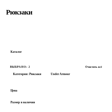
Главная
›
Каталог
›
Рюкзаки
Рюкзаки
Найдено:
54
товаров · Страница
1
из
3
Каталог
Все товары
ВЫБРАНО: 2
Очистить всё
ОБУВЬ
Категория: Рюкзаки
Under Armour
ОДЕЖДА
АКСЕССУАРЫ
Цена
Рюкзаки
Размер в наличии
Сумки
Поясные сумки