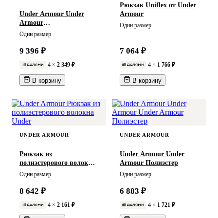
Рюкзак Uniflex от Under
Under Armour Under
Armour
Armour
Один размер
Водонепроницаемый
Один размер
9 396 ₽
7 064 ₽
4 ×
2 349 ₽
4 ×
1 766 ₽
В корзину
В корзину
UNDER ARMOUR
UNDER ARMOUR
Рюкзак из
Under Armour Under
полиэстерового волокна
Armour Полиэстер
Under
Один размер
Один размер
8 642 ₽
6 883 ₽
4 ×
2 161 ₽
4 ×
1 721 ₽