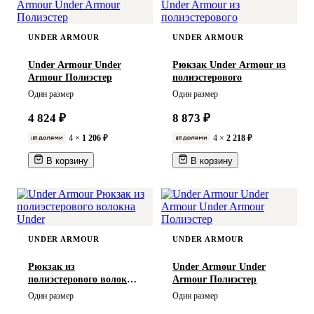
Высота 51,1 см
Длина 42 см * Ширина 17 см *
Высота 50 см
UNDER ARMOUR
UNDER ARMOUR
Длина*Ширина*Высота:
Under Armour Under
Рюкзак Under Armour из
20*7*26,5 см
Armour Полиэстер
полиэстерового
Длина*Ширина*Высота:
Один размер
Один размер
29*13*45 см
4 824 ₽
8 873 ₽
4 ×
1 206 ₽
4 ×
2 218 ₽
В корзину
В корзину
UNDER ARMOUR
UNDER ARMOUR
Рюкзак из
Under Armour Under
полиэстерового волокна
Armour Полиэстер
Under
Один размер
Один размер