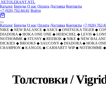
NETOLERANT
NTL
Каталог
Бренды
О нас
Оплата
Доставка
Контакты
+7 (926) 762-84-81
Войти
Каталог
Бренды
О нас
Оплата
Доставка
Контакты
+7 (926) 762-8
NIKE
◆
NEW BALANCE
◆
ASICS
◆
ONITSUKA TIGER
◆
CO
DIADORA
◆
HOKA ONE ONE
◆
HERSCHEL
◆
LEVIS
◆
LON
NOTHOMME
◆
STUSSY
◆
REEBOK
◆
NIKE
◆
NEW BALAN
DICKIES
◆
BROOKS
◆
SAUCONY
◆
DIADORA
◆
HOKA ONE
CHAMPION
◆
KANGOL
◆
CARHARTT WIP
◆
NOTHOMME
◆
Главная
›
Каталог
›
Толстовки
›
Vigrid Division
Толстовки
/
Vigrid