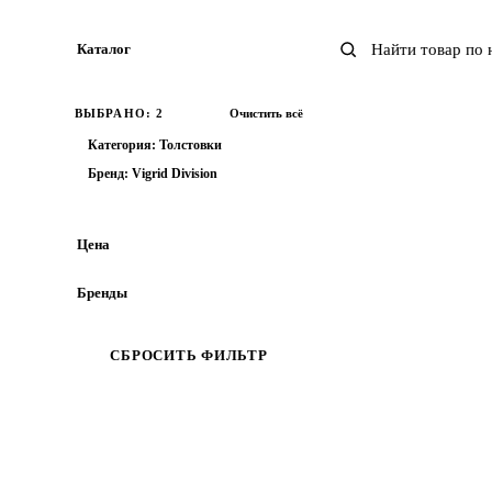
Каталог
Все товары
ВЫБРАНО: 2
Очистить всё
ОБУВЬ
Категория: Толстовки
ОДЕЖДА
Бренд: Vigrid Division
Джинсы
Поло
Цена
Рубашки
Свитеры
Бренды
Толстовки
Champion
Dickies
Футболки
СБРОСИТЬ ФИЛЬТР
GAP
LONSDALE
Шорты
NOTHOMME
Штаны
THE NORTH FACE
АКСЕССУАРЫ
ВЕРХНЯЯ ОДЕЖДА