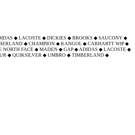
DIDAS
◆
LACOSTE
◆
DICKIES
◆
BROOKS
◆
SAUCONY
◆
MBERLAND
◆
CHAMPION
◆
KANGOL
◆
CARHARTT WIP
◆
E NORTH FACE
◆
MADEN
◆
GAP
◆
ADIDAS
◆
LACOSTE
◆
UR
◆
QUIKSILVER
◆
UMBRO
◆
TIMBERLAND
◆