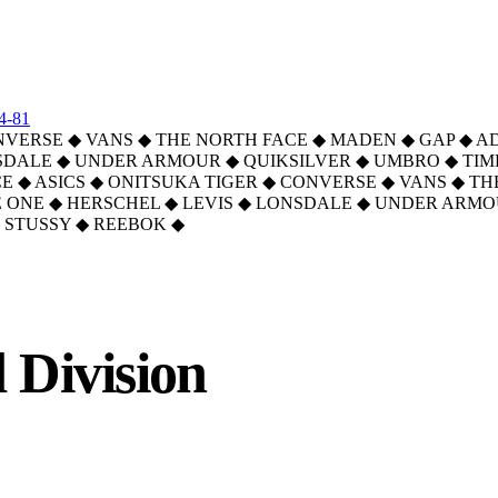
4-81
NVERSE
◆
VANS
◆
THE NORTH FACE
◆
MADEN
◆
GAP
◆
A
SDALE
◆
UNDER ARMOUR
◆
QUIKSILVER
◆
UMBRO
◆
TI
CE
◆
ASICS
◆
ONITSUKA TIGER
◆
CONVERSE
◆
VANS
◆
TH
 ONE
◆
HERSCHEL
◆
LEVIS
◆
LONSDALE
◆
UNDER ARMO
STUSSY
◆
REEBOK
◆
 Division