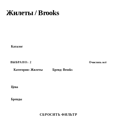
Главная
›
Каталог
›
Жилеты
›
Brooks
Жилеты
/
Brooks
Каталог
Все товары
ВЫБРАНО: 2
Очистить всё
ОБУВЬ
Категория: Жилеты
Бренд: Brooks
ОДЕЖДА
АКСЕССУАРЫ
Цена
ВЕРХНЯЯ ОДЕЖДА
Бренды
Ветровки
LONSDALE
MADEN
NOTHOMME
Куртки
СБРОСИТЬ ФИЛЬТР
Зимние куртки
THE NORTH FACE