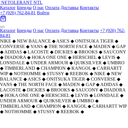
NETOLERANT
NTL
Каталог
Бренды
О нас
Оплата
Доставка
Контакты
+7 (926) 762-84-81
Войти
Каталог
Бренды
О нас
Оплата
Доставка
Контакты
+7 (926) 762-
84-81
NIKE
◆
NEW BALANCE
◆
ASICS
◆
ONITSUKA TIGER
◆
CONVERSE
◆
VANS
◆
THE NORTH FACE
◆
MADEN
◆
GAP
◆
ADIDAS
◆
LACOSTE
◆
DICKIES
◆
BROOKS
◆
SAUCONY
◆
DIADORA
◆
HOKA ONE ONE
◆
HERSCHEL
◆
LEVIS
◆
LONSDALE
◆
UNDER ARMOUR
◆
QUIKSILVER
◆
UMBRO
◆
TIMBERLAND
◆
CHAMPION
◆
KANGOL
◆
CARHARTT
WIP
◆
NOTHOMME
◆
STUSSY
◆
REEBOK
◆
NIKE
◆
NEW
BALANCE
◆
ASICS
◆
ONITSUKA TIGER
◆
CONVERSE
◆
VANS
◆
THE NORTH FACE
◆
MADEN
◆
GAP
◆
ADIDAS
◆
LACOSTE
◆
DICKIES
◆
BROOKS
◆
SAUCONY
◆
DIADORA
◆
HOKA ONE ONE
◆
HERSCHEL
◆
LEVIS
◆
LONSDALE
◆
UNDER ARMOUR
◆
QUIKSILVER
◆
UMBRO
◆
TIMBERLAND
◆
CHAMPION
◆
KANGOL
◆
CARHARTT WIP
◆
NOTHOMME
◆
STUSSY
◆
REEBOK
◆