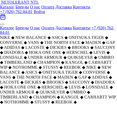
NETOLERANT
NTL
Каталог
Бренды
О нас
Оплата
Доставка
Контакты
+7 (926) 762-84-81
Войти
Каталог
Бренды
О нас
Оплата
Доставка
Контакты
+7 (926) 762-
84-81
NIKE
◆
NEW BALANCE
◆
ASICS
◆
ONITSUKA TIGER
◆
CONVERSE
◆
VANS
◆
THE NORTH FACE
◆
MADEN
◆
GAP
◆
ADIDAS
◆
LACOSTE
◆
DICKIES
◆
BROOKS
◆
SAUCONY
◆
DIADORA
◆
HOKA ONE ONE
◆
HERSCHEL
◆
LEVIS
◆
LONSDALE
◆
UNDER ARMOUR
◆
QUIKSILVER
◆
UMBRO
◆
TIMBERLAND
◆
CHAMPION
◆
KANGOL
◆
CARHARTT
WIP
◆
NOTHOMME
◆
STUSSY
◆
REEBOK
◆
NIKE
◆
NEW
BALANCE
◆
ASICS
◆
ONITSUKA TIGER
◆
CONVERSE
◆
VANS
◆
THE NORTH FACE
◆
MADEN
◆
GAP
◆
ADIDAS
◆
LACOSTE
◆
DICKIES
◆
BROOKS
◆
SAUCONY
◆
DIADORA
◆
HOKA ONE ONE
◆
HERSCHEL
◆
LEVIS
◆
LONSDALE
◆
UNDER ARMOUR
◆
QUIKSILVER
◆
UMBRO
◆
TIMBERLAND
◆
CHAMPION
◆
KANGOL
◆
CARHARTT WIP
◆
NOTHOMME
◆
STUSSY
◆
REEBOK
◆
Главная
›
ОБУВЬ
›
Кроссовки
›
ASICS
›
Asics Gel Sonoma FE Удобный