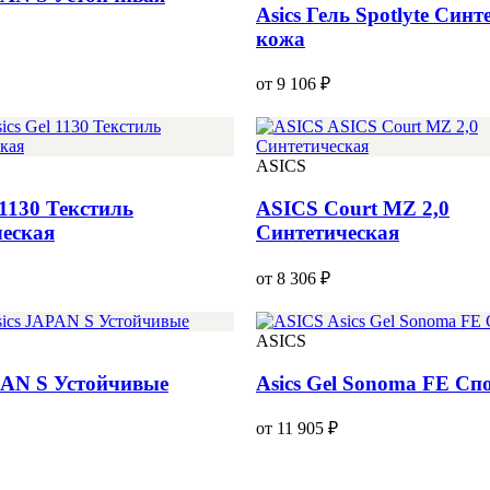
Asics Гель Spotlyte Синт
кожа
от 9 106 ₽
ASICS
 1130 Текстиль
ASICS Court MZ 2,0
еская
Синтетическая
от 8 306 ₽
ASICS
PAN S Устойчивые
Asics Gel Sonoma FE Сп
от 11 905 ₽