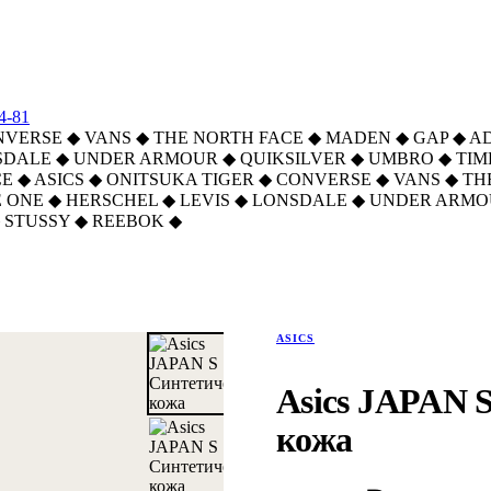
4-81
NVERSE
◆
VANS
◆
THE NORTH FACE
◆
MADEN
◆
GAP
◆
A
SDALE
◆
UNDER ARMOUR
◆
QUIKSILVER
◆
UMBRO
◆
TI
CE
◆
ASICS
◆
ONITSUKA TIGER
◆
CONVERSE
◆
VANS
◆
TH
 ONE
◆
HERSCHEL
◆
LEVIS
◆
LONSDALE
◆
UNDER ARMO
STUSSY
◆
REEBOK
◆
ASICS
Asics JAPAN 
кожа