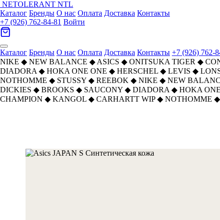
NETOLERANT
NTL
Каталог
Бренды
О нас
Оплата
Доставка
Контакты
+7 (926) 762-84-81
Войти
Каталог
Бренды
О нас
Оплата
Доставка
Контакты
+7 (926) 762-8
NIKE
◆
NEW BALANCE
◆
ASICS
◆
ONITSUKA TIGER
◆
CO
DIADORA
◆
HOKA ONE ONE
◆
HERSCHEL
◆
LEVIS
◆
LON
NOTHOMME
◆
STUSSY
◆
REEBOK
◆
NIKE
◆
NEW BALAN
DICKIES
◆
BROOKS
◆
SAUCONY
◆
DIADORA
◆
HOKA ONE
CHAMPION
◆
KANGOL
◆
CARHARTT WIP
◆
NOTHOMME
◆
Главная
›
ОБУВЬ
›
Кроссовки
›
ASICS
›
Asics JAPAN S Синтетическая кожа