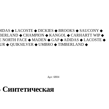
DIDAS
◆
LACOSTE
◆
DICKIES
◆
BROOKS
◆
SAUCONY
◆
MBERLAND
◆
CHAMPION
◆
KANGOL
◆
CARHARTT WIP
◆
E NORTH FACE
◆
MADEN
◆
GAP
◆
ADIDAS
◆
LACOSTE
◆
UR
◆
QUIKSILVER
◆
UMBRO
◆
TIMBERLAND
◆
Арт: 6804
S Синтетическая