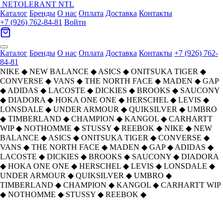
NETOLERANT
NTL
Каталог
Бренды
О нас
Оплата
Доставка
Контакты
+7 (926) 762-84-81
Войти
Каталог
Бренды
О нас
Оплата
Доставка
Контакты
+7 (926) 762-
84-81
NIKE
◆
NEW BALANCE
◆
ASICS
◆
ONITSUKA TIGER
◆
CONVERSE
◆
VANS
◆
THE NORTH FACE
◆
MADEN
◆
GAP
◆
ADIDAS
◆
LACOSTE
◆
DICKIES
◆
BROOKS
◆
SAUCONY
◆
DIADORA
◆
HOKA ONE ONE
◆
HERSCHEL
◆
LEVIS
◆
LONSDALE
◆
UNDER ARMOUR
◆
QUIKSILVER
◆
UMBRO
◆
TIMBERLAND
◆
CHAMPION
◆
KANGOL
◆
CARHARTT
WIP
◆
NOTHOMME
◆
STUSSY
◆
REEBOK
◆
NIKE
◆
NEW
BALANCE
◆
ASICS
◆
ONITSUKA TIGER
◆
CONVERSE
◆
VANS
◆
THE NORTH FACE
◆
MADEN
◆
GAP
◆
ADIDAS
◆
LACOSTE
◆
DICKIES
◆
BROOKS
◆
SAUCONY
◆
DIADORA
◆
HOKA ONE ONE
◆
HERSCHEL
◆
LEVIS
◆
LONSDALE
◆
UNDER ARMOUR
◆
QUIKSILVER
◆
UMBRO
◆
TIMBERLAND
◆
CHAMPION
◆
KANGOL
◆
CARHARTT WIP
◆
NOTHOMME
◆
STUSSY
◆
REEBOK
◆
ASICS SUPERBLAST 3 Амортизация
Главная
›
ОБУВЬ
›
Кроссовки
›
ASICS
›
Дышащий