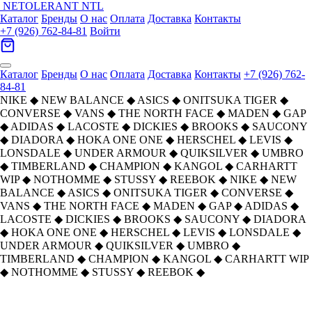
NETOLERANT
NTL
Каталог
Бренды
О нас
Оплата
Доставка
Контакты
+7 (926) 762-84-81
Войти
Каталог
Бренды
О нас
Оплата
Доставка
Контакты
+7 (926) 762-
84-81
NIKE
◆
NEW BALANCE
◆
ASICS
◆
ONITSUKA TIGER
◆
CONVERSE
◆
VANS
◆
THE NORTH FACE
◆
MADEN
◆
GAP
◆
ADIDAS
◆
LACOSTE
◆
DICKIES
◆
BROOKS
◆
SAUCONY
◆
DIADORA
◆
HOKA ONE ONE
◆
HERSCHEL
◆
LEVIS
◆
LONSDALE
◆
UNDER ARMOUR
◆
QUIKSILVER
◆
UMBRO
◆
TIMBERLAND
◆
CHAMPION
◆
KANGOL
◆
CARHARTT
WIP
◆
NOTHOMME
◆
STUSSY
◆
REEBOK
◆
NIKE
◆
NEW
BALANCE
◆
ASICS
◆
ONITSUKA TIGER
◆
CONVERSE
◆
VANS
◆
THE NORTH FACE
◆
MADEN
◆
GAP
◆
ADIDAS
◆
LACOSTE
◆
DICKIES
◆
BROOKS
◆
SAUCONY
◆
DIADORA
◆
HOKA ONE ONE
◆
HERSCHEL
◆
LEVIS
◆
LONSDALE
◆
UNDER ARMOUR
◆
QUIKSILVER
◆
UMBRO
◆
TIMBERLAND
◆
CHAMPION
◆
KANGOL
◆
CARHARTT WIP
◆
NOTHOMME
◆
STUSSY
◆
REEBOK
◆
Главная
›
ОДЕЖДА
›
Футболки
›
Carhartt WIP
›
Carhartt WIP FW24 T-Shirt Мужской