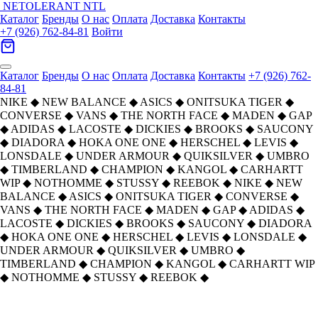
NETOLERANT
NTL
Каталог
Бренды
О нас
Оплата
Доставка
Контакты
+7 (926) 762-84-81
Войти
Каталог
Бренды
О нас
Оплата
Доставка
Контакты
+7 (926) 762-
84-81
NIKE
◆
NEW BALANCE
◆
ASICS
◆
ONITSUKA TIGER
◆
CONVERSE
◆
VANS
◆
THE NORTH FACE
◆
MADEN
◆
GAP
◆
ADIDAS
◆
LACOSTE
◆
DICKIES
◆
BROOKS
◆
SAUCONY
◆
DIADORA
◆
HOKA ONE ONE
◆
HERSCHEL
◆
LEVIS
◆
LONSDALE
◆
UNDER ARMOUR
◆
QUIKSILVER
◆
UMBRO
◆
TIMBERLAND
◆
CHAMPION
◆
KANGOL
◆
CARHARTT
WIP
◆
NOTHOMME
◆
STUSSY
◆
REEBOK
◆
NIKE
◆
NEW
BALANCE
◆
ASICS
◆
ONITSUKA TIGER
◆
CONVERSE
◆
VANS
◆
THE NORTH FACE
◆
MADEN
◆
GAP
◆
ADIDAS
◆
LACOSTE
◆
DICKIES
◆
BROOKS
◆
SAUCONY
◆
DIADORA
◆
HOKA ONE ONE
◆
HERSCHEL
◆
LEVIS
◆
LONSDALE
◆
UNDER ARMOUR
◆
QUIKSILVER
◆
UMBRO
◆
TIMBERLAND
◆
CHAMPION
◆
KANGOL
◆
CARHARTT WIP
◆
NOTHOMME
◆
STUSSY
◆
REEBOK
◆
Главная
›
ОДЕЖДА
›
Футболки
›
Carhartt WIP
›
Carhartt WIP SS25 H H