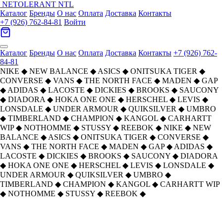
NETOLERANT
NTL
Каталог
Бренды
О нас
Оплата
Доставка
Контакты
+7 (926) 762-84-81
Войти
Каталог
Бренды
О нас
Оплата
Доставка
Контакты
+7 (926) 762-
84-81
NIKE
◆
NEW BALANCE
◆
ASICS
◆
ONITSUKA TIGER
◆
CONVERSE
◆
VANS
◆
THE NORTH FACE
◆
MADEN
◆
GAP
◆
ADIDAS
◆
LACOSTE
◆
DICKIES
◆
BROOKS
◆
SAUCONY
◆
DIADORA
◆
HOKA ONE ONE
◆
HERSCHEL
◆
LEVIS
◆
LONSDALE
◆
UNDER ARMOUR
◆
QUIKSILVER
◆
UMBRO
◆
TIMBERLAND
◆
CHAMPION
◆
KANGOL
◆
CARHARTT
WIP
◆
NOTHOMME
◆
STUSSY
◆
REEBOK
◆
NIKE
◆
NEW
BALANCE
◆
ASICS
◆
ONITSUKA TIGER
◆
CONVERSE
◆
VANS
◆
THE NORTH FACE
◆
MADEN
◆
GAP
◆
ADIDAS
◆
LACOSTE
◆
DICKIES
◆
BROOKS
◆
SAUCONY
◆
DIADORA
◆
HOKA ONE ONE
◆
HERSCHEL
◆
LEVIS
◆
LONSDALE
◆
UNDER ARMOUR
◆
QUIKSILVER
◆
UMBRO
◆
TIMBERLAND
◆
CHAMPION
◆
KANGOL
◆
CARHARTT WIP
◆
NOTHOMME
◆
STUSSY
◆
REEBOK
◆
Главная
›
ОДЕЖДА
›
Футболки
›
Champion
›
Champion T-Shirt US Version Мужская