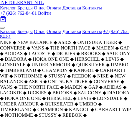
NETOLERANT
NTL
Каталог
Бренды
О нас
Оплата
Доставка
Контакты
+7 (926) 762-84-81
Войти
Каталог
Бренды
О нас
Оплата
Доставка
Контакты
+7 (926) 762-
84-81
NIKE
◆
NEW BALANCE
◆
ASICS
◆
ONITSUKA TIGER
◆
CONVERSE
◆
VANS
◆
THE NORTH FACE
◆
MADEN
◆
GAP
◆
ADIDAS
◆
LACOSTE
◆
DICKIES
◆
BROOKS
◆
SAUCONY
◆
DIADORA
◆
HOKA ONE ONE
◆
HERSCHEL
◆
LEVIS
◆
LONSDALE
◆
UNDER ARMOUR
◆
QUIKSILVER
◆
UMBRO
◆
TIMBERLAND
◆
CHAMPION
◆
KANGOL
◆
CARHARTT
WIP
◆
NOTHOMME
◆
STUSSY
◆
REEBOK
◆
NIKE
◆
NEW
BALANCE
◆
ASICS
◆
ONITSUKA TIGER
◆
CONVERSE
◆
VANS
◆
THE NORTH FACE
◆
MADEN
◆
GAP
◆
ADIDAS
◆
LACOSTE
◆
DICKIES
◆
BROOKS
◆
SAUCONY
◆
DIADORA
◆
HOKA ONE ONE
◆
HERSCHEL
◆
LEVIS
◆
LONSDALE
◆
UNDER ARMOUR
◆
QUIKSILVER
◆
UMBRO
◆
TIMBERLAND
◆
CHAMPION
◆
KANGOL
◆
CARHARTT WIP
◆
NOTHOMME
◆
STUSSY
◆
REEBOK
◆
Главная
›
ОБУВЬ
›
Кеды
›
Converse
›
Converse Chuck 70 Plus Устойчивые