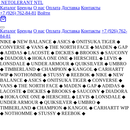
NETOLERANT
NTL
Каталог
Бренды
О нас
Оплата
Доставка
Контакты
+7 (926) 762-84-81
Войти
Каталог
Бренды
О нас
Оплата
Доставка
Контакты
+7 (926) 762-
84-81
NIKE
◆
NEW BALANCE
◆
ASICS
◆
ONITSUKA TIGER
◆
CONVERSE
◆
VANS
◆
THE NORTH FACE
◆
MADEN
◆
GAP
◆
ADIDAS
◆
LACOSTE
◆
DICKIES
◆
BROOKS
◆
SAUCONY
◆
DIADORA
◆
HOKA ONE ONE
◆
HERSCHEL
◆
LEVIS
◆
LONSDALE
◆
UNDER ARMOUR
◆
QUIKSILVER
◆
UMBRO
◆
TIMBERLAND
◆
CHAMPION
◆
KANGOL
◆
CARHARTT
WIP
◆
NOTHOMME
◆
STUSSY
◆
REEBOK
◆
NIKE
◆
NEW
BALANCE
◆
ASICS
◆
ONITSUKA TIGER
◆
CONVERSE
◆
VANS
◆
THE NORTH FACE
◆
MADEN
◆
GAP
◆
ADIDAS
◆
LACOSTE
◆
DICKIES
◆
BROOKS
◆
SAUCONY
◆
DIADORA
◆
HOKA ONE ONE
◆
HERSCHEL
◆
LEVIS
◆
LONSDALE
◆
UNDER ARMOUR
◆
QUIKSILVER
◆
UMBRO
◆
TIMBERLAND
◆
CHAMPION
◆
KANGOL
◆
CARHARTT WIP
◆
NOTHOMME
◆
STUSSY
◆
REEBOK
◆
Diadora Амортизация устойчивый к
Главная
›
ОБУВЬ
›
Кроссовки
›
Diadora
›
истиранию