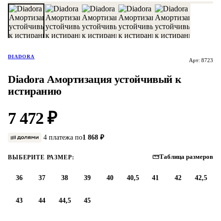
DIADORA
Арт: 8723
Diadora Амортизация устойчивый к
истиранию
7 472 ₽
4 платежа по
1 868 ₽
Таблица размеров
ВЫБЕРИТЕ РАЗМЕР:
36
37
38
39
40
40,5
41
42
42,5
43
44
44,5
45