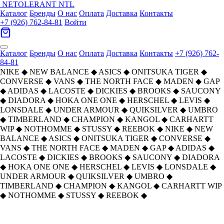
NETOLERANT
NTL
Каталог
Бренды
О нас
Оплата
Доставка
Контакты
+7 (926) 762-84-81
Войти
Каталог
Бренды
О нас
Оплата
Доставка
Контакты
+7 (926) 762-
84-81
NIKE
◆
NEW BALANCE
◆
ASICS
◆
ONITSUKA TIGER
◆
CONVERSE
◆
VANS
◆
THE NORTH FACE
◆
MADEN
◆
GAP
◆
ADIDAS
◆
LACOSTE
◆
DICKIES
◆
BROOKS
◆
SAUCONY
◆
DIADORA
◆
HOKA ONE ONE
◆
HERSCHEL
◆
LEVIS
◆
LONSDALE
◆
UNDER ARMOUR
◆
QUIKSILVER
◆
UMBRO
◆
TIMBERLAND
◆
CHAMPION
◆
KANGOL
◆
CARHARTT
WIP
◆
NOTHOMME
◆
STUSSY
◆
REEBOK
◆
NIKE
◆
NEW
BALANCE
◆
ASICS
◆
ONITSUKA TIGER
◆
CONVERSE
◆
VANS
◆
THE NORTH FACE
◆
MADEN
◆
GAP
◆
ADIDAS
◆
LACOSTE
◆
DICKIES
◆
BROOKS
◆
SAUCONY
◆
DIADORA
◆
HOKA ONE ONE
◆
HERSCHEL
◆
LEVIS
◆
LONSDALE
◆
UNDER ARMOUR
◆
QUIKSILVER
◆
UMBRO
◆
TIMBERLAND
◆
CHAMPION
◆
KANGOL
◆
CARHARTT WIP
◆
NOTHOMME
◆
STUSSY
◆
REEBOK
◆
Diadora Покрытие Устойчивое к
Главная
›
ОБУВЬ
›
Кроссовки
›
Diadora
›
истиранию