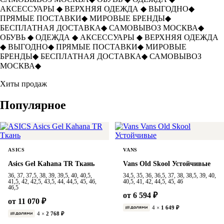
АКСЕССУАРЫ
◆
ВЕРХНЯЯ ОДЕЖДА
◆
ВЫГОДНО
◆
ПРЯМЫЕ ПОСТАВКИ
◆
МИРОВЫЕ БРЕНДЫ
◆
БЕСПЛАТНАЯ ДОСТАВКА
◆
САМОВЫВОЗ МОСКВА
◆
ОБУВЬ
◆
ОДЕЖДА
◆
АКСЕССУАРЫ
◆
ВЕРХНЯЯ ОДЕЖДА
◆
ВЫГОДНО
◆
ПРЯМЫЕ ПОСТАВКИ
◆
МИРОВЫЕ
БРЕНДЫ
◆
БЕСПЛАТНАЯ ДОСТАВКА
◆
САМОВЫВОЗ
МОСКВА
◆
Хиты продаж
Популярное
ASICS
VANS
Asics Gel Kahana TR Ткань
Vans Old Skool Устойчивые
36, 37, 37,5, 38, 39, 39,5, 40, 40,5,
34,5, 35, 36, 36,5, 37, 38, 38,5, 39, 40,
41,5, 42, 42,5, 43,5, 44, 44,5, 45, 46,
40,5, 41, 42, 44,5, 45, 46
46,5
от 6 594 ₽
от 11 070 ₽
4 ×
1 649 ₽
4 ×
2 768 ₽