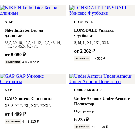
NIKE
LONSDALE
Nike Initiator Бег на
LONSDALE Унисекс
длинные
Футболки
38,5, 39, 40, 40,5, 41, 42, 42,5, 43, 44,
S, M, L, XL, 2XL, 3XL
44,5, 45, 45,5, 46, 47,5
от 2 262 ₽
от 8 089 ₽
4 ×
566 ₽
4 ×
2 022 ₽
GAP
UNDER ARMOUR
GAP Унисекс Свитшоты
Under Armour Under Armour
Полиэстер
XS, S, M, L, XL, XXL, XXXL
Один размер
от 4 499 ₽
6 235 ₽
4 ×
1 125 ₽
4 ×
1 559 ₽