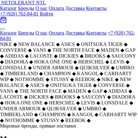
NETOLERANT
NTL
Каталог
Бренды
О нас
Оплата
Доставка
Контакты
+7 (926) 762-84-81
Войти
Каталог
Бренды
О нас
Оплата
Доставка
Контакты
+7 (926) 762-
84-81
NIKE
◆
NEW BALANCE
◆
ASICS
◆
ONITSUKA TIGER
◆
CONVERSE
◆
VANS
◆
THE NORTH FACE
◆
MADEN
◆
GAP
◆
ADIDAS
◆
LACOSTE
◆
DICKIES
◆
BROOKS
◆
SAUCONY
◆
DIADORA
◆
HOKA ONE ONE
◆
HERSCHEL
◆
LEVIS
◆
LONSDALE
◆
UNDER ARMOUR
◆
QUIKSILVER
◆
UMBRO
◆
TIMBERLAND
◆
CHAMPION
◆
KANGOL
◆
CARHARTT
WIP
◆
NOTHOMME
◆
STUSSY
◆
REEBOK
◆
NIKE
◆
NEW
BALANCE
◆
ASICS
◆
ONITSUKA TIGER
◆
CONVERSE
◆
VANS
◆
THE NORTH FACE
◆
MADEN
◆
GAP
◆
ADIDAS
◆
LACOSTE
◆
DICKIES
◆
BROOKS
◆
SAUCONY
◆
DIADORA
◆
HOKA ONE ONE
◆
HERSCHEL
◆
LEVIS
◆
LONSDALE
◆
UNDER ARMOUR
◆
QUIKSILVER
◆
UMBRO
◆
TIMBERLAND
◆
CHAMPION
◆
KANGOL
◆
CARHARTT WIP
◆
NOTHOMME
◆
STUSSY
◆
REEBOK
◆
Мировые бренды, прямые поставки