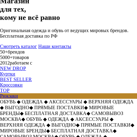
Магазин
для тех,
кому не всё равно
Оригинальная одежда и обувь от ведущих мировых брендов.
Бесплатная доставка по РФ
Смотреть каталог
Наши контакты
50+
брендов
5000+
товаров
2012
работаем с
NEW DROP
Куртки
BEST SELLER
Кроссовки
TOP
Рюкзаки
ОБУВЬ
◆
ОДЕЖДА
◆
АКСЕССУАРЫ
◆
ВЕРХНЯЯ ОДЕЖДА
◆
ВЫГОДНО
◆
ПРЯМЫЕ ПОСТАВКИ
◆
МИРОВЫЕ
БРЕНДЫ
◆
БЕСПЛАТНАЯ ДОСТАВКА
◆
САМОВЫВОЗ
МОСКВА
◆
ОБУВЬ
◆
ОДЕЖДА
◆
АКСЕССУАРЫ
◆
ВЕРХНЯЯ ОДЕЖДА
◆
ВЫГОДНО
◆
ПРЯМЫЕ ПОСТАВКИ
◆
МИРОВЫЕ БРЕНДЫ
◆
БЕСПЛАТНАЯ ДОСТАВКА
◆
САМОВЫВОЗ МОСКВА
◆
ОБУВЬ
◆
ОДЕЖДА
◆