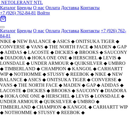
NETOLERANT
NTL
Каталог
Бренды
О нас
Оплата
Доставка
Контакты
+7 (926) 762-84-81
Войти
Каталог
Бренды
О нас
Оплата
Доставка
Контакты
+7 (926) 762-
84-81
NIKE
◆
NEW BALANCE
◆
ASICS
◆
ONITSUKA TIGER
◆
CONVERSE
◆
VANS
◆
THE NORTH FACE
◆
MADEN
◆
GAP
◆
ADIDAS
◆
LACOSTE
◆
DICKIES
◆
BROOKS
◆
SAUCONY
◆
DIADORA
◆
HOKA ONE ONE
◆
HERSCHEL
◆
LEVIS
◆
LONSDALE
◆
UNDER ARMOUR
◆
QUIKSILVER
◆
UMBRO
◆
TIMBERLAND
◆
CHAMPION
◆
KANGOL
◆
CARHARTT
WIP
◆
NOTHOMME
◆
STUSSY
◆
REEBOK
◆
NIKE
◆
NEW
BALANCE
◆
ASICS
◆
ONITSUKA TIGER
◆
CONVERSE
◆
VANS
◆
THE NORTH FACE
◆
MADEN
◆
GAP
◆
ADIDAS
◆
LACOSTE
◆
DICKIES
◆
BROOKS
◆
SAUCONY
◆
DIADORA
◆
HOKA ONE ONE
◆
HERSCHEL
◆
LEVIS
◆
LONSDALE
◆
UNDER ARMOUR
◆
QUIKSILVER
◆
UMBRO
◆
TIMBERLAND
◆
CHAMPION
◆
KANGOL
◆
CARHARTT WIP
◆
NOTHOMME
◆
STUSSY
◆
REEBOK
◆
KANGOL Оригинальный дизайн
Главная
›
АКСЕССУАРЫ
›
Кепки
›
KANGOL
›
Полиэстер Акрил