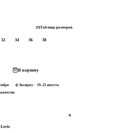
Таблица размеров
32
34
36
38
В корзину
нтября
Экспресс · 19–23 августа
 качества
Levis