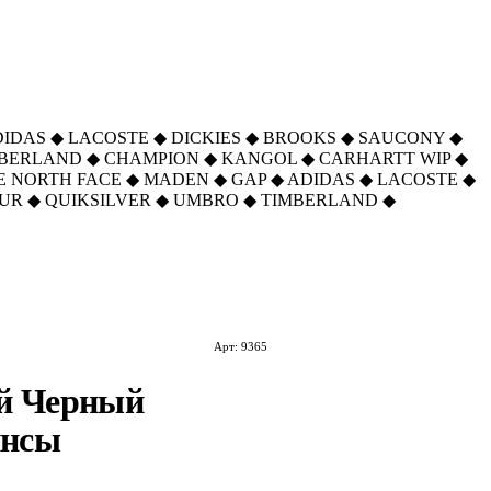
DIDAS
◆
LACOSTE
◆
DICKIES
◆
BROOKS
◆
SAUCONY
◆
MBERLAND
◆
CHAMPION
◆
KANGOL
◆
CARHARTT WIP
◆
E NORTH FACE
◆
MADEN
◆
GAP
◆
ADIDAS
◆
LACOSTE
◆
UR
◆
QUIKSILVER
◆
UMBRO
◆
TIMBERLAND
◆
Арт: 9365
ый Черный
инсы