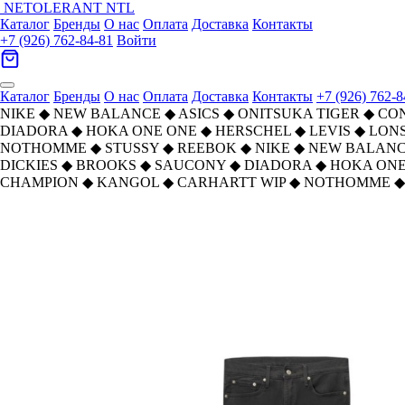
NETOLERANT
NTL
Каталог
Бренды
О нас
Оплата
Доставка
Контакты
+7 (926) 762-84-81
Войти
Каталог
Бренды
О нас
Оплата
Доставка
Контакты
+7 (926) 762-8
NIKE
◆
NEW BALANCE
◆
ASICS
◆
ONITSUKA TIGER
◆
CO
DIADORA
◆
HOKA ONE ONE
◆
HERSCHEL
◆
LEVIS
◆
LON
NOTHOMME
◆
STUSSY
◆
REEBOK
◆
NIKE
◆
NEW BALAN
DICKIES
◆
BROOKS
◆
SAUCONY
◆
DIADORA
◆
HOKA ONE
CHAMPION
◆
KANGOL
◆
CARHARTT WIP
◆
NOTHOMME
◆
Главная
›
ОДЕЖДА
›
Джинсы
›
Levis
›
Levis Матовый Черный Мужские Джинсы