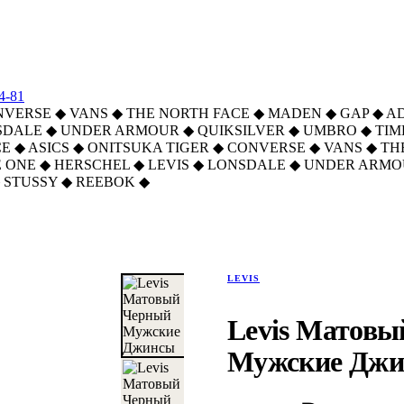
4-81
NVERSE
◆
VANS
◆
THE NORTH FACE
◆
MADEN
◆
GAP
◆
A
SDALE
◆
UNDER ARMOUR
◆
QUIKSILVER
◆
UMBRO
◆
TI
CE
◆
ASICS
◆
ONITSUKA TIGER
◆
CONVERSE
◆
VANS
◆
TH
 ONE
◆
HERSCHEL
◆
LEVIS
◆
LONSDALE
◆
UNDER ARMO
STUSSY
◆
REEBOK
◆
LEVIS
Levis Матов
Мужские Дж