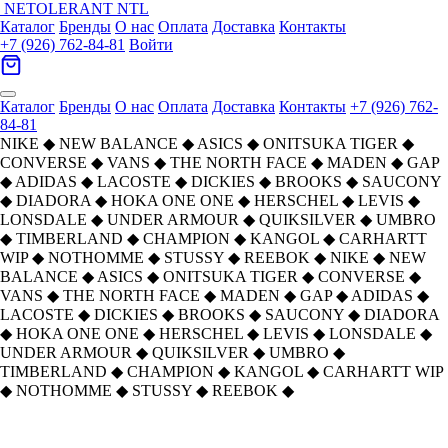
NETOLERANT
NTL
Каталог
Бренды
О нас
Оплата
Доставка
Контакты
+7 (926) 762-84-81
Войти
Каталог
Бренды
О нас
Оплата
Доставка
Контакты
+7 (926) 762-
84-81
NIKE
◆
NEW BALANCE
◆
ASICS
◆
ONITSUKA TIGER
◆
CONVERSE
◆
VANS
◆
THE NORTH FACE
◆
MADEN
◆
GAP
◆
ADIDAS
◆
LACOSTE
◆
DICKIES
◆
BROOKS
◆
SAUCONY
◆
DIADORA
◆
HOKA ONE ONE
◆
HERSCHEL
◆
LEVIS
◆
LONSDALE
◆
UNDER ARMOUR
◆
QUIKSILVER
◆
UMBRO
◆
TIMBERLAND
◆
CHAMPION
◆
KANGOL
◆
CARHARTT
WIP
◆
NOTHOMME
◆
STUSSY
◆
REEBOK
◆
NIKE
◆
NEW
BALANCE
◆
ASICS
◆
ONITSUKA TIGER
◆
CONVERSE
◆
VANS
◆
THE NORTH FACE
◆
MADEN
◆
GAP
◆
ADIDAS
◆
LACOSTE
◆
DICKIES
◆
BROOKS
◆
SAUCONY
◆
DIADORA
◆
HOKA ONE ONE
◆
HERSCHEL
◆
LEVIS
◆
LONSDALE
◆
UNDER ARMOUR
◆
QUIKSILVER
◆
UMBRO
◆
TIMBERLAND
◆
CHAMPION
◆
KANGOL
◆
CARHARTT WIP
◆
NOTHOMME
◆
STUSSY
◆
REEBOK
◆
Главная
›
ОДЕЖДА
›
Джинсы
›
Levis
›
Levis Темный Индиго Мужские Джинсы