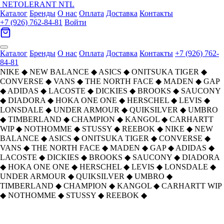
NETOLERANT
NTL
Каталог
Бренды
О нас
Оплата
Доставка
Контакты
+7 (926) 762-84-81
Войти
Каталог
Бренды
О нас
Оплата
Доставка
Контакты
+7 (926) 762-
84-81
NIKE
◆
NEW BALANCE
◆
ASICS
◆
ONITSUKA TIGER
◆
CONVERSE
◆
VANS
◆
THE NORTH FACE
◆
MADEN
◆
GAP
◆
ADIDAS
◆
LACOSTE
◆
DICKIES
◆
BROOKS
◆
SAUCONY
◆
DIADORA
◆
HOKA ONE ONE
◆
HERSCHEL
◆
LEVIS
◆
LONSDALE
◆
UNDER ARMOUR
◆
QUIKSILVER
◆
UMBRO
◆
TIMBERLAND
◆
CHAMPION
◆
KANGOL
◆
CARHARTT
WIP
◆
NOTHOMME
◆
STUSSY
◆
REEBOK
◆
NIKE
◆
NEW
BALANCE
◆
ASICS
◆
ONITSUKA TIGER
◆
CONVERSE
◆
VANS
◆
THE NORTH FACE
◆
MADEN
◆
GAP
◆
ADIDAS
◆
LACOSTE
◆
DICKIES
◆
BROOKS
◆
SAUCONY
◆
DIADORA
◆
HOKA ONE ONE
◆
HERSCHEL
◆
LEVIS
◆
LONSDALE
◆
UNDER ARMOUR
◆
QUIKSILVER
◆
UMBRO
◆
TIMBERLAND
◆
CHAMPION
◆
KANGOL
◆
CARHARTT WIP
◆
NOTHOMME
◆
STUSSY
◆
REEBOK
◆
Главная
›
ОДЕЖДА
›
Футболки
›
LONSDALE
›
LONSDALE Унисекс Футболки