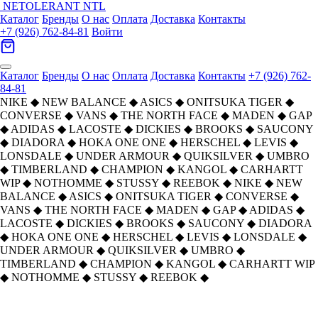
NETOLERANT
NTL
Каталог
Бренды
О нас
Оплата
Доставка
Контакты
+7 (926) 762-84-81
Войти
Каталог
Бренды
О нас
Оплата
Доставка
Контакты
+7 (926) 762-
84-81
NIKE
◆
NEW BALANCE
◆
ASICS
◆
ONITSUKA TIGER
◆
CONVERSE
◆
VANS
◆
THE NORTH FACE
◆
MADEN
◆
GAP
◆
ADIDAS
◆
LACOSTE
◆
DICKIES
◆
BROOKS
◆
SAUCONY
◆
DIADORA
◆
HOKA ONE ONE
◆
HERSCHEL
◆
LEVIS
◆
LONSDALE
◆
UNDER ARMOUR
◆
QUIKSILVER
◆
UMBRO
◆
TIMBERLAND
◆
CHAMPION
◆
KANGOL
◆
CARHARTT
WIP
◆
NOTHOMME
◆
STUSSY
◆
REEBOK
◆
NIKE
◆
NEW
BALANCE
◆
ASICS
◆
ONITSUKA TIGER
◆
CONVERSE
◆
VANS
◆
THE NORTH FACE
◆
MADEN
◆
GAP
◆
ADIDAS
◆
LACOSTE
◆
DICKIES
◆
BROOKS
◆
SAUCONY
◆
DIADORA
◆
HOKA ONE ONE
◆
HERSCHEL
◆
LEVIS
◆
LONSDALE
◆
UNDER ARMOUR
◆
QUIKSILVER
◆
UMBRO
◆
TIMBERLAND
◆
CHAMPION
◆
KANGOL
◆
CARHARTT WIP
◆
NOTHOMME
◆
STUSSY
◆
REEBOK
◆
Главная
›
ОБУВЬ
›
Кроссовки
›
New Balance
›
New Balance NB 1906R Устойчивые