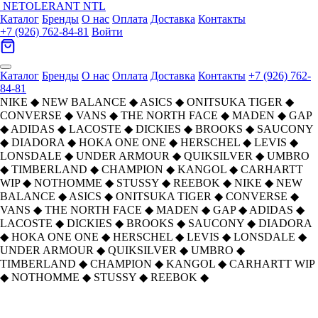
NETOLERANT
NTL
Каталог
Бренды
О нас
Оплата
Доставка
Контакты
+7 (926) 762-84-81
Войти
Каталог
Бренды
О нас
Оплата
Доставка
Контакты
+7 (926) 762-
84-81
NIKE
◆
NEW BALANCE
◆
ASICS
◆
ONITSUKA TIGER
◆
CONVERSE
◆
VANS
◆
THE NORTH FACE
◆
MADEN
◆
GAP
◆
ADIDAS
◆
LACOSTE
◆
DICKIES
◆
BROOKS
◆
SAUCONY
◆
DIADORA
◆
HOKA ONE ONE
◆
HERSCHEL
◆
LEVIS
◆
LONSDALE
◆
UNDER ARMOUR
◆
QUIKSILVER
◆
UMBRO
◆
TIMBERLAND
◆
CHAMPION
◆
KANGOL
◆
CARHARTT
WIP
◆
NOTHOMME
◆
STUSSY
◆
REEBOK
◆
NIKE
◆
NEW
BALANCE
◆
ASICS
◆
ONITSUKA TIGER
◆
CONVERSE
◆
VANS
◆
THE NORTH FACE
◆
MADEN
◆
GAP
◆
ADIDAS
◆
LACOSTE
◆
DICKIES
◆
BROOKS
◆
SAUCONY
◆
DIADORA
◆
HOKA ONE ONE
◆
HERSCHEL
◆
LEVIS
◆
LONSDALE
◆
UNDER ARMOUR
◆
QUIKSILVER
◆
UMBRO
◆
TIMBERLAND
◆
CHAMPION
◆
KANGOL
◆
CARHARTT WIP
◆
NOTHOMME
◆
STUSSY
◆
REEBOK
◆
Главная
›
ОБУВЬ
›
Кроссовки
›
NIKE
›
Nike Dunk Амортизация Низкие Кеды