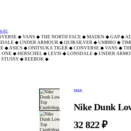
4-81
NVERSE
◆
VANS
◆
THE NORTH FACE
◆
MADEN
◆
GAP
◆
A
SDALE
◆
UNDER ARMOUR
◆
QUIKSILVER
◆
UMBRO
◆
TI
CE
◆
ASICS
◆
ONITSUKA TIGER
◆
CONVERSE
◆
VANS
◆
TH
 ONE
◆
HERSCHEL
◆
LEVIS
◆
LONSDALE
◆
UNDER ARMO
STUSSY
◆
REEBOK
◆
NIKE
Nike Dunk Lo
32 822 ₽