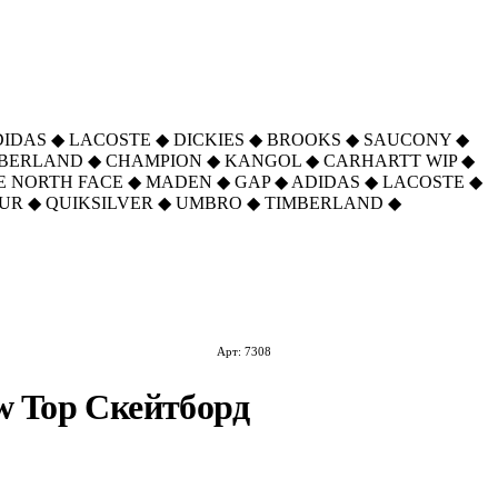
DIDAS
◆
LACOSTE
◆
DICKIES
◆
BROOKS
◆
SAUCONY
◆
MBERLAND
◆
CHAMPION
◆
KANGOL
◆
CARHARTT WIP
◆
E NORTH FACE
◆
MADEN
◆
GAP
◆
ADIDAS
◆
LACOSTE
◆
UR
◆
QUIKSILVER
◆
UMBRO
◆
TIMBERLAND
◆
Арт: 7308
w Top Скейтборд