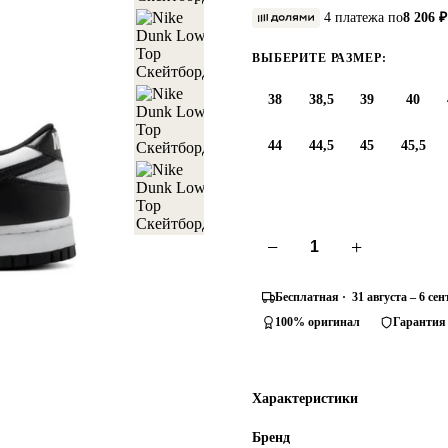
4 платежа по
8 206 ₽
ВЫБЕРИТЕ РАЗМЕР:
38
38,5
39
40
44
44,5
45
45,5
−
+
Бесплатная · 31 августа – 6 се
100% оригинал
Гарантия
Характеристики
Бренд