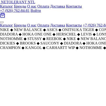
NETOLERANT
NTL
Каталог
Бренды
О нас
Оплата
Доставка
Контакты
+7 (926) 762-84-81
Войти
Каталог
Бренды
О нас
Оплата
Доставка
Контакты
+7 (926) 762-8
NIKE
◆
NEW BALANCE
◆
ASICS
◆
ONITSUKA TIGER
◆
CO
DIADORA
◆
HOKA ONE ONE
◆
HERSCHEL
◆
LEVIS
◆
LON
NOTHOMME
◆
STUSSY
◆
REEBOK
◆
NIKE
◆
NEW BALAN
DICKIES
◆
BROOKS
◆
SAUCONY
◆
DIADORA
◆
HOKA ONE
CHAMPION
◆
KANGOL
◆
CARHARTT WIP
◆
NOTHOMME
◆
Главная
›
ОБУВЬ
›
Кроссовки
›
NIKE
›
Nike Dunk Low Top Скейтборд