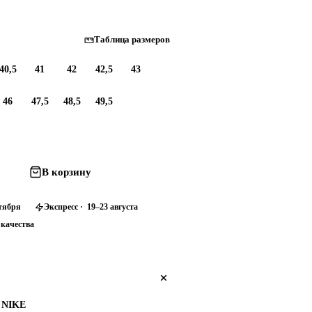
Таблица размеров
40,5
41
42
42,5
43
46
47,5
48,5
49,5
В корзину
нтября
Экспресс · 19–23 августа
 качества
NIKE