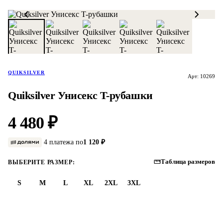
QUIKSILVER
Арт: 10269
Quiksilver Унисекс T-рубашки
4 480 ₽
4 платежа по
1 120 ₽
Таблица размеров
ВЫБЕРИТЕ РАЗМЕР:
S
M
L
XL
2XL
3XL