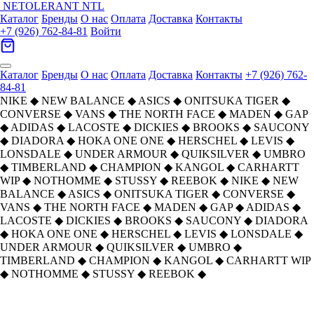
NETOLERANT
NTL
Каталог
Бренды
О нас
Оплата
Доставка
Контакты
+7 (926) 762-84-81
Войти
Каталог
Бренды
О нас
Оплата
Доставка
Контакты
+7 (926) 762-
84-81
NIKE
◆
NEW BALANCE
◆
ASICS
◆
ONITSUKA TIGER
◆
CONVERSE
◆
VANS
◆
THE NORTH FACE
◆
MADEN
◆
GAP
◆
ADIDAS
◆
LACOSTE
◆
DICKIES
◆
BROOKS
◆
SAUCONY
◆
DIADORA
◆
HOKA ONE ONE
◆
HERSCHEL
◆
LEVIS
◆
LONSDALE
◆
UNDER ARMOUR
◆
QUIKSILVER
◆
UMBRO
◆
TIMBERLAND
◆
CHAMPION
◆
KANGOL
◆
CARHARTT
WIP
◆
NOTHOMME
◆
STUSSY
◆
REEBOK
◆
NIKE
◆
NEW
BALANCE
◆
ASICS
◆
ONITSUKA TIGER
◆
CONVERSE
◆
VANS
◆
THE NORTH FACE
◆
MADEN
◆
GAP
◆
ADIDAS
◆
LACOSTE
◆
DICKIES
◆
BROOKS
◆
SAUCONY
◆
DIADORA
◆
HOKA ONE ONE
◆
HERSCHEL
◆
LEVIS
◆
LONSDALE
◆
UNDER ARMOUR
◆
QUIKSILVER
◆
UMBRO
◆
TIMBERLAND
◆
CHAMPION
◆
KANGOL
◆
CARHARTT WIP
◆
NOTHOMME
◆
STUSSY
◆
REEBOK
◆
Главная
›
ОДЕЖДА
›
Футболки
›
Quiksilver
›
Quiksilver Унисекс T-рубашки