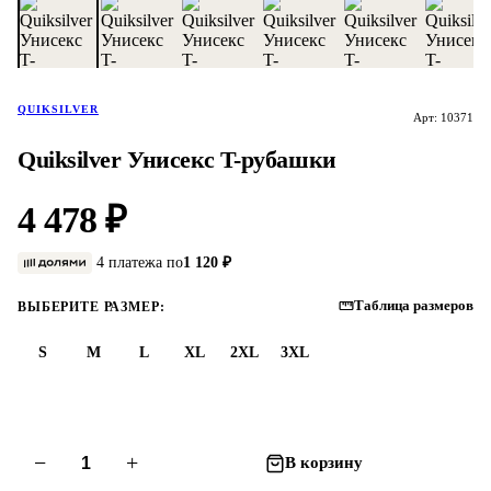
QUIKSILVER
Арт: 10371
Quiksilver Унисекс T-рубашки
4 478 ₽
4 платежа по
1 120 ₽
Таблица размеров
ВЫБЕРИТЕ РАЗМЕР:
S
M
L
XL
2XL
3XL
−
+
В корзину