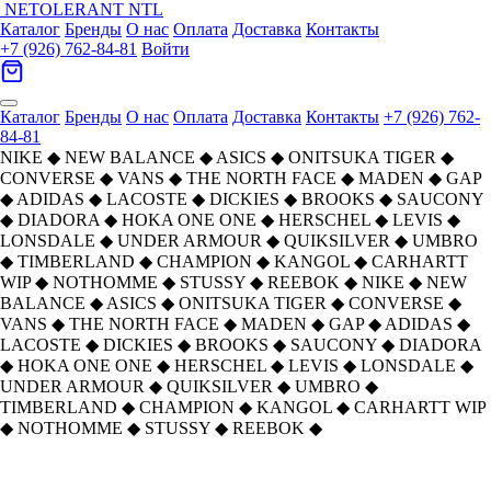
NETOLERANT
NTL
Каталог
Бренды
О нас
Оплата
Доставка
Контакты
+7 (926) 762-84-81
Войти
Каталог
Бренды
О нас
Оплата
Доставка
Контакты
+7 (926) 762-
84-81
NIKE
◆
NEW BALANCE
◆
ASICS
◆
ONITSUKA TIGER
◆
CONVERSE
◆
VANS
◆
THE NORTH FACE
◆
MADEN
◆
GAP
◆
ADIDAS
◆
LACOSTE
◆
DICKIES
◆
BROOKS
◆
SAUCONY
◆
DIADORA
◆
HOKA ONE ONE
◆
HERSCHEL
◆
LEVIS
◆
LONSDALE
◆
UNDER ARMOUR
◆
QUIKSILVER
◆
UMBRO
◆
TIMBERLAND
◆
CHAMPION
◆
KANGOL
◆
CARHARTT
WIP
◆
NOTHOMME
◆
STUSSY
◆
REEBOK
◆
NIKE
◆
NEW
BALANCE
◆
ASICS
◆
ONITSUKA TIGER
◆
CONVERSE
◆
VANS
◆
THE NORTH FACE
◆
MADEN
◆
GAP
◆
ADIDAS
◆
LACOSTE
◆
DICKIES
◆
BROOKS
◆
SAUCONY
◆
DIADORA
◆
HOKA ONE ONE
◆
HERSCHEL
◆
LEVIS
◆
LONSDALE
◆
UNDER ARMOUR
◆
QUIKSILVER
◆
UMBRO
◆
TIMBERLAND
◆
CHAMPION
◆
KANGOL
◆
CARHARTT WIP
◆
NOTHOMME
◆
STUSSY
◆
REEBOK
◆
Главная
›
ОДЕЖДА
›
Футболки
›
Quiksilver
›
Quiksilver Унисекс T-рубашки