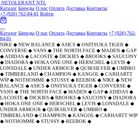
NETOLERANT
NTL
Каталог
Бренды
О нас
Оплата
Доставка
Контакты
+7 (926) 762-84-81
Войти
Каталог
Бренды
О нас
Оплата
Доставка
Контакты
+7 (926) 762-
84-81
NIKE
◆
NEW BALANCE
◆
ASICS
◆
ONITSUKA TIGER
◆
CONVERSE
◆
VANS
◆
THE NORTH FACE
◆
MADEN
◆
GAP
◆
ADIDAS
◆
LACOSTE
◆
DICKIES
◆
BROOKS
◆
SAUCONY
◆
DIADORA
◆
HOKA ONE ONE
◆
HERSCHEL
◆
LEVIS
◆
LONSDALE
◆
UNDER ARMOUR
◆
QUIKSILVER
◆
UMBRO
◆
TIMBERLAND
◆
CHAMPION
◆
KANGOL
◆
CARHARTT
WIP
◆
NOTHOMME
◆
STUSSY
◆
REEBOK
◆
NIKE
◆
NEW
BALANCE
◆
ASICS
◆
ONITSUKA TIGER
◆
CONVERSE
◆
VANS
◆
THE NORTH FACE
◆
MADEN
◆
GAP
◆
ADIDAS
◆
LACOSTE
◆
DICKIES
◆
BROOKS
◆
SAUCONY
◆
DIADORA
◆
HOKA ONE ONE
◆
HERSCHEL
◆
LEVIS
◆
LONSDALE
◆
UNDER ARMOUR
◆
QUIKSILVER
◆
UMBRO
◆
TIMBERLAND
◆
CHAMPION
◆
KANGOL
◆
CARHARTT WIP
◆
NOTHOMME
◆
STUSSY
◆
REEBOK
◆
Главная
›
ОБУВЬ
›
Кроссовки
›
Saucony
›
Saucony Endorphin Speed 4 Амортизация