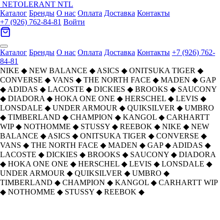
NETOLERANT
NTL
Каталог
Бренды
О нас
Оплата
Доставка
Контакты
+7 (926) 762-84-81
Войти
Каталог
Бренды
О нас
Оплата
Доставка
Контакты
+7 (926) 762-
84-81
NIKE
◆
NEW BALANCE
◆
ASICS
◆
ONITSUKA TIGER
◆
CONVERSE
◆
VANS
◆
THE NORTH FACE
◆
MADEN
◆
GAP
◆
ADIDAS
◆
LACOSTE
◆
DICKIES
◆
BROOKS
◆
SAUCONY
◆
DIADORA
◆
HOKA ONE ONE
◆
HERSCHEL
◆
LEVIS
◆
LONSDALE
◆
UNDER ARMOUR
◆
QUIKSILVER
◆
UMBRO
◆
TIMBERLAND
◆
CHAMPION
◆
KANGOL
◆
CARHARTT
WIP
◆
NOTHOMME
◆
STUSSY
◆
REEBOK
◆
NIKE
◆
NEW
BALANCE
◆
ASICS
◆
ONITSUKA TIGER
◆
CONVERSE
◆
VANS
◆
THE NORTH FACE
◆
MADEN
◆
GAP
◆
ADIDAS
◆
LACOSTE
◆
DICKIES
◆
BROOKS
◆
SAUCONY
◆
DIADORA
◆
HOKA ONE ONE
◆
HERSCHEL
◆
LEVIS
◆
LONSDALE
◆
UNDER ARMOUR
◆
QUIKSILVER
◆
UMBRO
◆
TIMBERLAND
◆
CHAMPION
◆
KANGOL
◆
CARHARTT WIP
◆
NOTHOMME
◆
STUSSY
◆
REEBOK
◆
THE NORTH
The North Face Худи-ханьфу
Главная
›
ОДЕЖДА
›
Толстовки
›
›
FACE
Платье