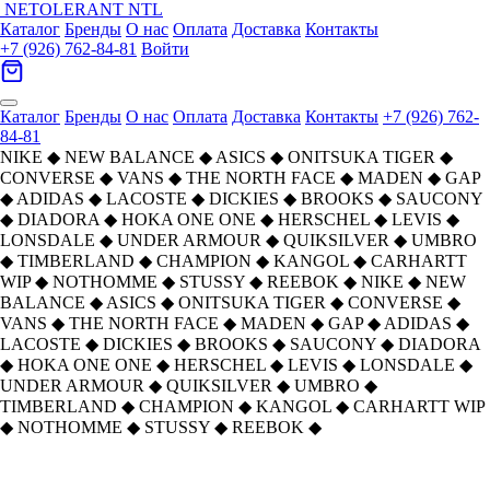
NETOLERANT
NTL
Каталог
Бренды
О нас
Оплата
Доставка
Контакты
+7 (926) 762-84-81
Войти
Каталог
Бренды
О нас
Оплата
Доставка
Контакты
+7 (926) 762-
84-81
NIKE
◆
NEW BALANCE
◆
ASICS
◆
ONITSUKA TIGER
◆
CONVERSE
◆
VANS
◆
THE NORTH FACE
◆
MADEN
◆
GAP
◆
ADIDAS
◆
LACOSTE
◆
DICKIES
◆
BROOKS
◆
SAUCONY
◆
DIADORA
◆
HOKA ONE ONE
◆
HERSCHEL
◆
LEVIS
◆
LONSDALE
◆
UNDER ARMOUR
◆
QUIKSILVER
◆
UMBRO
◆
TIMBERLAND
◆
CHAMPION
◆
KANGOL
◆
CARHARTT
WIP
◆
NOTHOMME
◆
STUSSY
◆
REEBOK
◆
NIKE
◆
NEW
BALANCE
◆
ASICS
◆
ONITSUKA TIGER
◆
CONVERSE
◆
VANS
◆
THE NORTH FACE
◆
MADEN
◆
GAP
◆
ADIDAS
◆
LACOSTE
◆
DICKIES
◆
BROOKS
◆
SAUCONY
◆
DIADORA
◆
HOKA ONE ONE
◆
HERSCHEL
◆
LEVIS
◆
LONSDALE
◆
UNDER ARMOUR
◆
QUIKSILVER
◆
UMBRO
◆
TIMBERLAND
◆
CHAMPION
◆
KANGOL
◆
CARHARTT WIP
◆
NOTHOMME
◆
STUSSY
◆
REEBOK
◆
Timberland Motion 6 Противоскользящая
Главная
›
ОБУВЬ
›
Ботинки
›
Timberland
›
Устойчивая