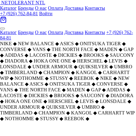
NETOLERANT
NTL
Каталог
Бренды
О нас
Оплата
Доставка
Контакты
+7 (926) 762-84-81
Войти
Каталог
Бренды
О нас
Оплата
Доставка
Контакты
+7 (926) 762-
84-81
NIKE
◆
NEW BALANCE
◆
ASICS
◆
ONITSUKA TIGER
◆
CONVERSE
◆
VANS
◆
THE NORTH FACE
◆
MADEN
◆
GAP
◆
ADIDAS
◆
LACOSTE
◆
DICKIES
◆
BROOKS
◆
SAUCONY
◆
DIADORA
◆
HOKA ONE ONE
◆
HERSCHEL
◆
LEVIS
◆
LONSDALE
◆
UNDER ARMOUR
◆
QUIKSILVER
◆
UMBRO
◆
TIMBERLAND
◆
CHAMPION
◆
KANGOL
◆
CARHARTT
WIP
◆
NOTHOMME
◆
STUSSY
◆
REEBOK
◆
NIKE
◆
NEW
BALANCE
◆
ASICS
◆
ONITSUKA TIGER
◆
CONVERSE
◆
VANS
◆
THE NORTH FACE
◆
MADEN
◆
GAP
◆
ADIDAS
◆
LACOSTE
◆
DICKIES
◆
BROOKS
◆
SAUCONY
◆
DIADORA
◆
HOKA ONE ONE
◆
HERSCHEL
◆
LEVIS
◆
LONSDALE
◆
UNDER ARMOUR
◆
QUIKSILVER
◆
UMBRO
◆
TIMBERLAND
◆
CHAMPION
◆
KANGOL
◆
CARHARTT WIP
◆
NOTHOMME
◆
STUSSY
◆
REEBOK
◆
Главная
›
ОДЕЖДА
›
Поло
›
Timberland
›
Timberland Поло Мужское Белое