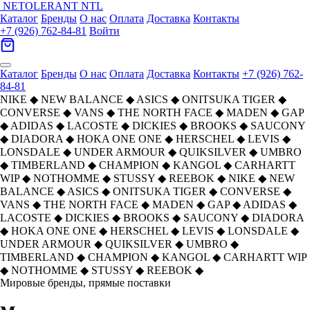
NETOLERANT
NTL
Каталог
Бренды
О нас
Оплата
Доставка
Контакты
+7 (926) 762-84-81
Войти
Каталог
Бренды
О нас
Оплата
Доставка
Контакты
+7 (926) 762-
84-81
NIKE
◆
NEW BALANCE
◆
ASICS
◆
ONITSUKA TIGER
◆
CONVERSE
◆
VANS
◆
THE NORTH FACE
◆
MADEN
◆
GAP
◆
ADIDAS
◆
LACOSTE
◆
DICKIES
◆
BROOKS
◆
SAUCONY
◆
DIADORA
◆
HOKA ONE ONE
◆
HERSCHEL
◆
LEVIS
◆
LONSDALE
◆
UNDER ARMOUR
◆
QUIKSILVER
◆
UMBRO
◆
TIMBERLAND
◆
CHAMPION
◆
KANGOL
◆
CARHARTT
WIP
◆
NOTHOMME
◆
STUSSY
◆
REEBOK
◆
NIKE
◆
NEW
BALANCE
◆
ASICS
◆
ONITSUKA TIGER
◆
CONVERSE
◆
VANS
◆
THE NORTH FACE
◆
MADEN
◆
GAP
◆
ADIDAS
◆
LACOSTE
◆
DICKIES
◆
BROOKS
◆
SAUCONY
◆
DIADORA
◆
HOKA ONE ONE
◆
HERSCHEL
◆
LEVIS
◆
LONSDALE
◆
UNDER ARMOUR
◆
QUIKSILVER
◆
UMBRO
◆
TIMBERLAND
◆
CHAMPION
◆
KANGOL
◆
CARHARTT WIP
◆
NOTHOMME
◆
STUSSY
◆
REEBOK
◆
Мировые бренды, прямые поставки