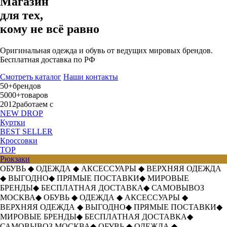
Магазин
для тех,
кому не всё равно
Оригинальная одежда и обувь от ведущих мировых брендов.
Бесплатная доставка по РФ
Смотреть каталог
Наши контакты
50+
брендов
5000+
товаров
2012
работаем с
NEW DROP
Куртки
BEST SELLER
Кроссовки
TOP
Рюкзаки
ОБУВЬ
◆
ОДЕЖДА
◆
АКСЕССУАРЫ
◆
ВЕРХНЯЯ ОДЕЖДА
◆
ВЫГОДНО
◆
ПРЯМЫЕ ПОСТАВКИ
◆
МИРОВЫЕ
БРЕНДЫ
◆
БЕСПЛАТНАЯ ДОСТАВКА
◆
САМОВЫВОЗ
МОСКВА
◆
ОБУВЬ
◆
ОДЕЖДА
◆
АКСЕССУАРЫ
◆
ВЕРХНЯЯ ОДЕЖДА
◆
ВЫГОДНО
◆
ПРЯМЫЕ ПОСТАВКИ
◆
МИРОВЫЕ БРЕНДЫ
◆
БЕСПЛАТНАЯ ДОСТАВКА
◆
САМОВЫВОЗ МОСКВА
◆
ОБУВЬ
◆
ОДЕЖДА
◆