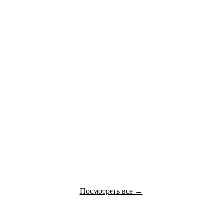
ADIDAS
ASICS
BROOKS
CARHARTT WIP
CHAMPION
CONVERSE
DIADORA
DICKIES
Посмотреть все →