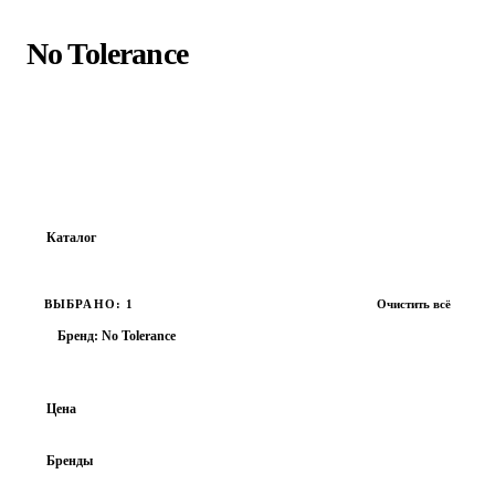
Главная
›
No Tolerance
No Tolerance
213131231
Каталог
Все товары
ВЫБРАНО: 1
Очистить всё
ОБУВЬ
Бренд: No Tolerance
ОДЕЖДА
АКСЕССУАРЫ
Цена
ВЕРХНЯЯ ОДЕЖДА
Бренды