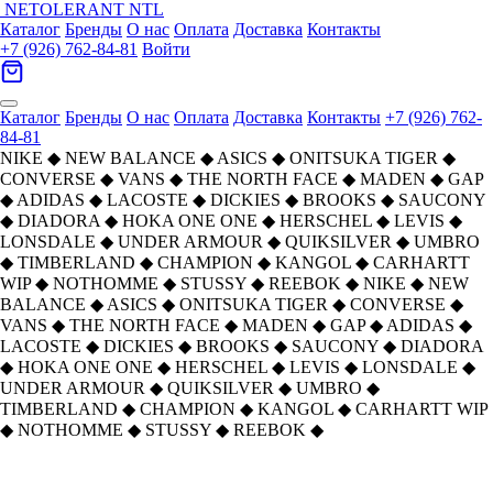
NETOLERANT
NTL
Каталог
Бренды
О нас
Оплата
Доставка
Контакты
+7 (926) 762-84-81
Войти
Каталог
Бренды
О нас
Оплата
Доставка
Контакты
+7 (926) 762-
84-81
NIKE
◆
NEW BALANCE
◆
ASICS
◆
ONITSUKA TIGER
◆
CONVERSE
◆
VANS
◆
THE NORTH FACE
◆
MADEN
◆
GAP
◆
ADIDAS
◆
LACOSTE
◆
DICKIES
◆
BROOKS
◆
SAUCONY
◆
DIADORA
◆
HOKA ONE ONE
◆
HERSCHEL
◆
LEVIS
◆
LONSDALE
◆
UNDER ARMOUR
◆
QUIKSILVER
◆
UMBRO
◆
TIMBERLAND
◆
CHAMPION
◆
KANGOL
◆
CARHARTT
WIP
◆
NOTHOMME
◆
STUSSY
◆
REEBOK
◆
NIKE
◆
NEW
BALANCE
◆
ASICS
◆
ONITSUKA TIGER
◆
CONVERSE
◆
VANS
◆
THE NORTH FACE
◆
MADEN
◆
GAP
◆
ADIDAS
◆
LACOSTE
◆
DICKIES
◆
BROOKS
◆
SAUCONY
◆
DIADORA
◆
HOKA ONE ONE
◆
HERSCHEL
◆
LEVIS
◆
LONSDALE
◆
UNDER ARMOUR
◆
QUIKSILVER
◆
UMBRO
◆
TIMBERLAND
◆
CHAMPION
◆
KANGOL
◆
CARHARTT WIP
◆
NOTHOMME
◆
STUSSY
◆
REEBOK
◆