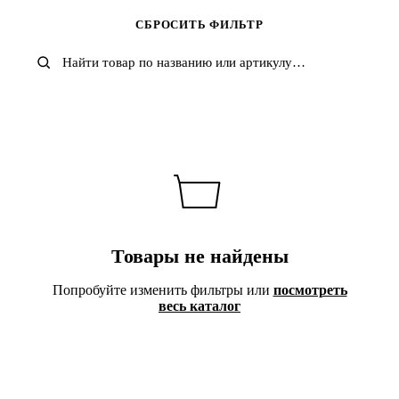
Adidas
ASICS
Brooks
Carhartt WIP
СБРОСИТЬ ФИЛЬТР
Champion
Converse
Diadora
Dickies
GAP
Herschel
HOKA ONE ONE
KANGOL
LACOSTE
Levis
LONSDALE
MADEN
New Balance
NIKE
NOTHOMME
Onitsuka Tiger
Quiksilver
Reebok
Saucony
Stussy
THE NORTH FACE
Timberland
Umbro
Under Armour
Vans
Товары не найдены
Попробуйте изменить фильтры или
посмотреть
весь каталог