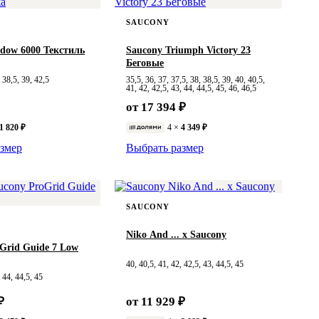
SAUCONY
dow 6000 Текстиль
Saucony Triumph Victory 23
Беговые
, 38,5, 39, 42,5
35,5, 36, 37, 37,5, 38, 38,5, 39, 40, 40,5,
41, 42, 42,5, 43, 44, 44,5, 45, 46, 46,5
от 17 394 ₽
1 820 ₽
4 ×
4 349 ₽
змер
Выбрать размер
SAUCONY
Niko And ... x Saucony
Grid Guide 7 Low
40, 40,5, 41, 42, 42,5, 43, 44,5, 45
, 44, 44,5, 45
₽
от 11 929 ₽