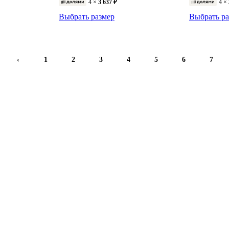
4 ×
3 637 ₽
4 ×
Выбрать размер
Выбрать ра
‹
1
2
3
4
5
6
7