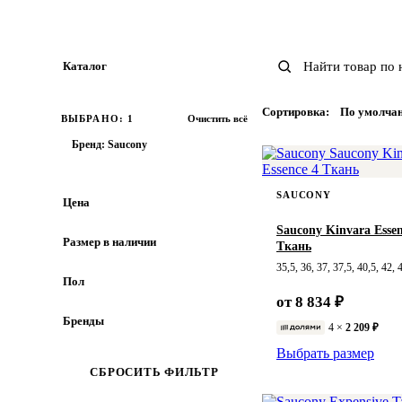
Каталог
Все товары
Сортировка:
По умолча
ВЫБРАНО: 1
Очистить всё
ОБУВЬ
Бренд: Saucony
ОДЕЖДА
SAUCONY
АКСЕССУАРЫ
Цена
Saucony Kinvara Essen
ВЕРХНЯЯ ОДЕЖДА
Размер в наличии
Ткань
35,5, 36, 37, 37,5, 40,5, 42, 
35,5
36
37
Пол
от 8 834 ₽
37,5
38
38,5
Женский
Мужской
Бренды
4 ×
2 209 ₽
Унисекс
39
40
40,5
Выбрать размер
Adidas
ASICS
Brooks
СБРОСИТЬ ФИЛЬТР
41
42
42,5
Carhartt WIP
Champion