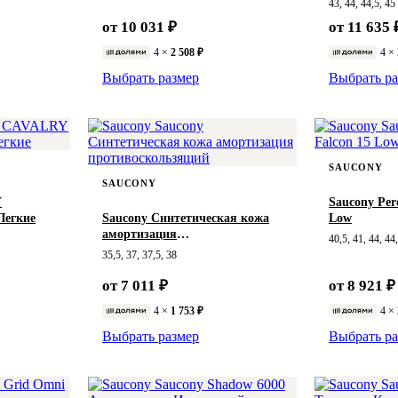
43, 44, 44,5, 45
от 10 031 ₽
от 11 635 
4 ×
2 508 ₽
4 ×
Выбрать размер
Выбрать ра
SAUCONY
SAUCONY
Y
Saucony Per
Легкие
Saucony Синтетическая кожа
Low
амортизация
40,5, 41, 44, 44
противоскользящий
35,5, 37, 37,5, 38
от 7 011 ₽
от 8 921 ₽
4 ×
1 753 ₽
4 ×
Выбрать размер
Выбрать ра