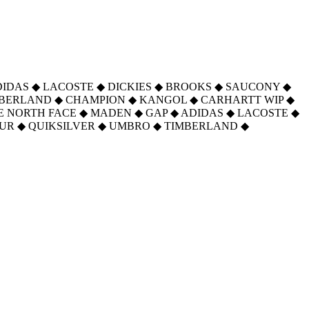
DIDAS
◆
LACOSTE
◆
DICKIES
◆
BROOKS
◆
SAUCONY
◆
MBERLAND
◆
CHAMPION
◆
KANGOL
◆
CARHARTT WIP
◆
E NORTH FACE
◆
MADEN
◆
GAP
◆
ADIDAS
◆
LACOSTE
◆
UR
◆
QUIKSILVER
◆
UMBRO
◆
TIMBERLAND
◆