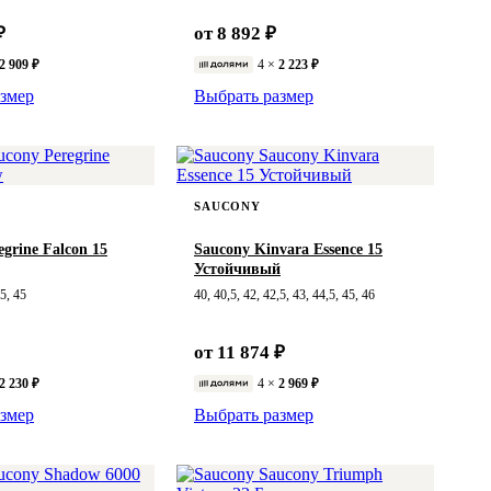
₽
от 8 892 ₽
2 909 ₽
4 ×
2 223 ₽
змер
Выбрать размер
SAUCONY
egrine Falcon 15
Saucony Kinvara Essence 15
Устойчивый
,5, 45
40, 40,5, 42, 42,5, 43, 44,5, 45, 46
от 11 874 ₽
2 230 ₽
4 ×
2 969 ₽
змер
Выбрать размер