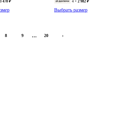
3 470 ₽
4 ×
2 982 ₽
змер
Выбрать размер
…
8
9
20
›