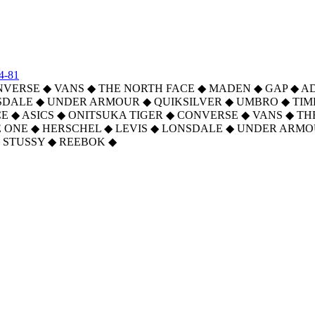
4-81
NVERSE
◆
VANS
◆
THE NORTH FACE
◆
MADEN
◆
GAP
◆
A
SDALE
◆
UNDER ARMOUR
◆
QUIKSILVER
◆
UMBRO
◆
TI
CE
◆
ASICS
◆
ONITSUKA TIGER
◆
CONVERSE
◆
VANS
◆
TH
 ONE
◆
HERSCHEL
◆
LEVIS
◆
LONSDALE
◆
UNDER ARMO
STUSSY
◆
REEBOK
◆