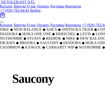
NETOLERANT
NTL
Каталог
Бренды
О нас
Оплата
Доставка
Контакты
+7 (926) 762-84-81
Войти
Каталог
Бренды
О нас
Оплата
Доставка
Контакты
+7 (926) 762-8
NIKE
◆
NEW BALANCE
◆
ASICS
◆
ONITSUKA TIGER
◆
CO
DIADORA
◆
HOKA ONE ONE
◆
HERSCHEL
◆
LEVIS
◆
LON
NOTHOMME
◆
STUSSY
◆
REEBOK
◆
NIKE
◆
NEW BALAN
DICKIES
◆
BROOKS
◆
SAUCONY
◆
DIADORA
◆
HOKA ONE
CHAMPION
◆
KANGOL
◆
CARHARTT WIP
◆
NOTHOMME
◆
Главная
›
Saucony
Saucony
Найдено:
474
товаров · Страница
2
из
20