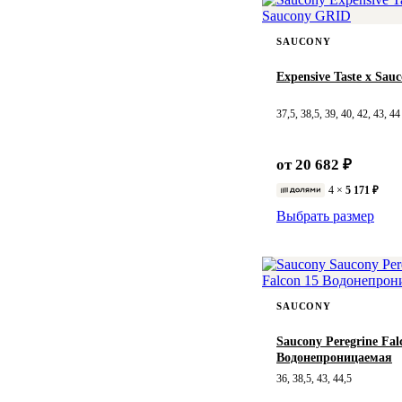
Converse
Diadora
43
44
44,5
Dickies
GAP
Herschel
45
46
46,5
SAUCONY
HOKA ONE ONE
47
48
50
Expensive Taste x Sa
KANGOL
LACOSTE
Levis
LONSDALE
37,5, 38,5, 39, 40, 42, 43, 44
MADEN
New Balance
NIKE
NOTHOMME
от 20 682 ₽
Onitsuka Tiger
Quiksilver
4 ×
5 171 ₽
Reebok
Saucony
Выбрать размер
Stussy
THE NORTH FACE
Timberland
Umbro
Under Armour
Vans
SAUCONY
Saucony Peregrine Fal
Водонепроницаемая
36, 38,5, 43, 44,5