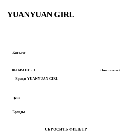
Главная
›
YUANYUAN GIRL
YUANYUAN GIRL
Каталог
Все товары
ВЫБРАНО: 1
Очистить всё
ОБУВЬ
Бренд: YUANYUAN GIRL
ОДЕЖДА
АКСЕССУАРЫ
Цена
ВЕРХНЯЯ ОДЕЖДА
Бренды
Adidas
ASICS
Brooks
Carhartt WIP
СБРОСИТЬ ФИЛЬТР
Champion
Converse
Diadora
Dickies
GAP