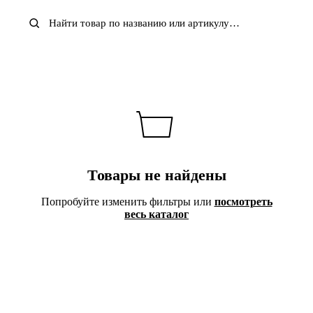
Herschel
HOKA ONE ONE
KANGOL
LACOSTE
Levis
LONSDALE
MADEN
New Balance
NIKE
NOTHOMME
Onitsuka Tiger
Quiksilver
Reebok
Saucony
Stussy
THE NORTH FACE
Timberland
Umbro
Under Armour
Vans
Товары не найдены
Попробуйте изменить фильтры или
посмотреть
весь каталог