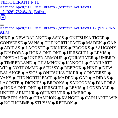
NETOLERANT
NTL
Каталог
Бренды
О нас
Оплата
Доставка
Контакты
+7 (926) 762-84-81
Войти
Каталог
Бренды
О нас
Оплата
Доставка
Контакты
+7 (926) 762-
84-81
NIKE
◆
NEW BALANCE
◆
ASICS
◆
ONITSUKA TIGER
◆
CONVERSE
◆
VANS
◆
THE NORTH FACE
◆
MADEN
◆
GAP
◆
ADIDAS
◆
LACOSTE
◆
DICKIES
◆
BROOKS
◆
SAUCONY
◆
DIADORA
◆
HOKA ONE ONE
◆
HERSCHEL
◆
LEVIS
◆
LONSDALE
◆
UNDER ARMOUR
◆
QUIKSILVER
◆
UMBRO
◆
TIMBERLAND
◆
CHAMPION
◆
KANGOL
◆
CARHARTT
WIP
◆
NOTHOMME
◆
STUSSY
◆
REEBOK
◆
NIKE
◆
NEW
BALANCE
◆
ASICS
◆
ONITSUKA TIGER
◆
CONVERSE
◆
VANS
◆
THE NORTH FACE
◆
MADEN
◆
GAP
◆
ADIDAS
◆
LACOSTE
◆
DICKIES
◆
BROOKS
◆
SAUCONY
◆
DIADORA
◆
HOKA ONE ONE
◆
HERSCHEL
◆
LEVIS
◆
LONSDALE
◆
UNDER ARMOUR
◆
QUIKSILVER
◆
UMBRO
◆
TIMBERLAND
◆
CHAMPION
◆
KANGOL
◆
CARHARTT WIP
◆
NOTHOMME
◆
STUSSY
◆
REEBOK
◆