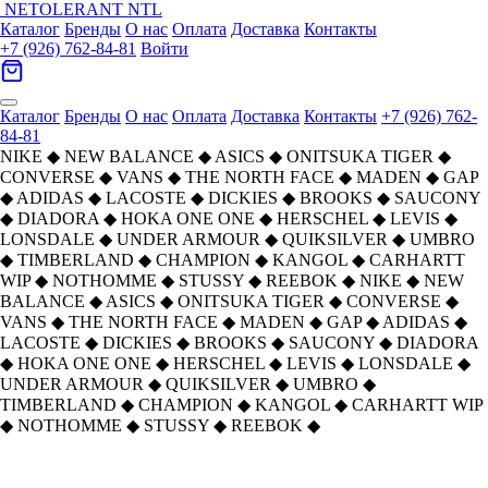
NETOLERANT
NTL
Каталог
Бренды
О нас
Оплата
Доставка
Контакты
+7 (926) 762-84-81
Войти
Каталог
Бренды
О нас
Оплата
Доставка
Контакты
+7 (926) 762-
84-81
NIKE
◆
NEW BALANCE
◆
ASICS
◆
ONITSUKA TIGER
◆
CONVERSE
◆
VANS
◆
THE NORTH FACE
◆
MADEN
◆
GAP
◆
ADIDAS
◆
LACOSTE
◆
DICKIES
◆
BROOKS
◆
SAUCONY
◆
DIADORA
◆
HOKA ONE ONE
◆
HERSCHEL
◆
LEVIS
◆
LONSDALE
◆
UNDER ARMOUR
◆
QUIKSILVER
◆
UMBRO
◆
TIMBERLAND
◆
CHAMPION
◆
KANGOL
◆
CARHARTT
WIP
◆
NOTHOMME
◆
STUSSY
◆
REEBOK
◆
NIKE
◆
NEW
BALANCE
◆
ASICS
◆
ONITSUKA TIGER
◆
CONVERSE
◆
VANS
◆
THE NORTH FACE
◆
MADEN
◆
GAP
◆
ADIDAS
◆
LACOSTE
◆
DICKIES
◆
BROOKS
◆
SAUCONY
◆
DIADORA
◆
HOKA ONE ONE
◆
HERSCHEL
◆
LEVIS
◆
LONSDALE
◆
UNDER ARMOUR
◆
QUIKSILVER
◆
UMBRO
◆
TIMBERLAND
◆
CHAMPION
◆
KANGOL
◆
CARHARTT WIP
◆
NOTHOMME
◆
STUSSY
◆
REEBOK
◆