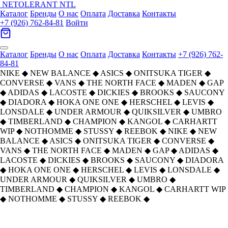
NETOLERANT
NTL
Каталог
Бренды
О нас
Оплата
Доставка
Контакты
+7 (926) 762-84-81
Войти
Каталог
Бренды
О нас
Оплата
Доставка
Контакты
+7 (926) 762-
84-81
NIKE
◆
NEW BALANCE
◆
ASICS
◆
ONITSUKA TIGER
◆
CONVERSE
◆
VANS
◆
THE NORTH FACE
◆
MADEN
◆
GAP
◆
ADIDAS
◆
LACOSTE
◆
DICKIES
◆
BROOKS
◆
SAUCONY
◆
DIADORA
◆
HOKA ONE ONE
◆
HERSCHEL
◆
LEVIS
◆
LONSDALE
◆
UNDER ARMOUR
◆
QUIKSILVER
◆
UMBRO
◆
TIMBERLAND
◆
CHAMPION
◆
KANGOL
◆
CARHARTT
WIP
◆
NOTHOMME
◆
STUSSY
◆
REEBOK
◆
NIKE
◆
NEW
BALANCE
◆
ASICS
◆
ONITSUKA TIGER
◆
CONVERSE
◆
VANS
◆
THE NORTH FACE
◆
MADEN
◆
GAP
◆
ADIDAS
◆
LACOSTE
◆
DICKIES
◆
BROOKS
◆
SAUCONY
◆
DIADORA
◆
HOKA ONE ONE
◆
HERSCHEL
◆
LEVIS
◆
LONSDALE
◆
UNDER ARMOUR
◆
QUIKSILVER
◆
UMBRO
◆
TIMBERLAND
◆
CHAMPION
◆
KANGOL
◆
CARHARTT WIP
◆
NOTHOMME
◆
STUSSY
◆
REEBOK
◆
Главная
›
ОБУВЬ
›
Кроссовки
›
ASICS
›
Asics Gel 1130 Low Top