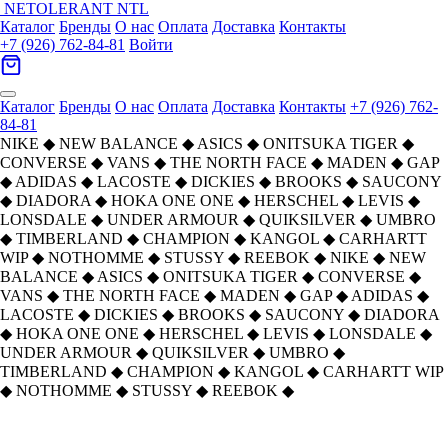
NETOLERANT
NTL
Каталог
Бренды
О нас
Оплата
Доставка
Контакты
+7 (926) 762-84-81
Войти
Каталог
Бренды
О нас
Оплата
Доставка
Контакты
+7 (926) 762-
84-81
NIKE
◆
NEW BALANCE
◆
ASICS
◆
ONITSUKA TIGER
◆
CONVERSE
◆
VANS
◆
THE NORTH FACE
◆
MADEN
◆
GAP
◆
ADIDAS
◆
LACOSTE
◆
DICKIES
◆
BROOKS
◆
SAUCONY
◆
DIADORA
◆
HOKA ONE ONE
◆
HERSCHEL
◆
LEVIS
◆
LONSDALE
◆
UNDER ARMOUR
◆
QUIKSILVER
◆
UMBRO
◆
TIMBERLAND
◆
CHAMPION
◆
KANGOL
◆
CARHARTT
WIP
◆
NOTHOMME
◆
STUSSY
◆
REEBOK
◆
NIKE
◆
NEW
BALANCE
◆
ASICS
◆
ONITSUKA TIGER
◆
CONVERSE
◆
VANS
◆
THE NORTH FACE
◆
MADEN
◆
GAP
◆
ADIDAS
◆
LACOSTE
◆
DICKIES
◆
BROOKS
◆
SAUCONY
◆
DIADORA
◆
HOKA ONE ONE
◆
HERSCHEL
◆
LEVIS
◆
LONSDALE
◆
UNDER ARMOUR
◆
QUIKSILVER
◆
UMBRO
◆
TIMBERLAND
◆
CHAMPION
◆
KANGOL
◆
CARHARTT WIP
◆
NOTHOMME
◆
STUSSY
◆
REEBOK
◆
Главная
›
ОБУВЬ
›
Кроссовки
›
ASICS
›
ASICS Гель Contend 4 Текстиль