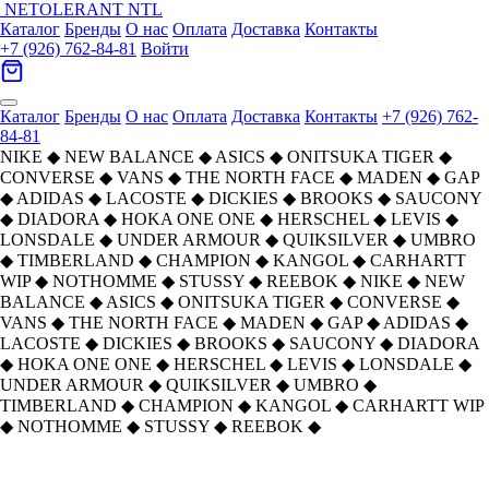
NETOLERANT
NTL
Каталог
Бренды
О нас
Оплата
Доставка
Контакты
+7 (926) 762-84-81
Войти
Каталог
Бренды
О нас
Оплата
Доставка
Контакты
+7 (926) 762-
84-81
NIKE
◆
NEW BALANCE
◆
ASICS
◆
ONITSUKA TIGER
◆
CONVERSE
◆
VANS
◆
THE NORTH FACE
◆
MADEN
◆
GAP
◆
ADIDAS
◆
LACOSTE
◆
DICKIES
◆
BROOKS
◆
SAUCONY
◆
DIADORA
◆
HOKA ONE ONE
◆
HERSCHEL
◆
LEVIS
◆
LONSDALE
◆
UNDER ARMOUR
◆
QUIKSILVER
◆
UMBRO
◆
TIMBERLAND
◆
CHAMPION
◆
KANGOL
◆
CARHARTT
WIP
◆
NOTHOMME
◆
STUSSY
◆
REEBOK
◆
NIKE
◆
NEW
BALANCE
◆
ASICS
◆
ONITSUKA TIGER
◆
CONVERSE
◆
VANS
◆
THE NORTH FACE
◆
MADEN
◆
GAP
◆
ADIDAS
◆
LACOSTE
◆
DICKIES
◆
BROOKS
◆
SAUCONY
◆
DIADORA
◆
HOKA ONE ONE
◆
HERSCHEL
◆
LEVIS
◆
LONSDALE
◆
UNDER ARMOUR
◆
QUIKSILVER
◆
UMBRO
◆
TIMBERLAND
◆
CHAMPION
◆
KANGOL
◆
CARHARTT WIP
◆
NOTHOMME
◆
STUSSY
◆
REEBOK
◆
Главная
›
ОБУВЬ
›
Кроссовки
›
ASICS
›
Asics Gel CUMULUS 16 Беговые