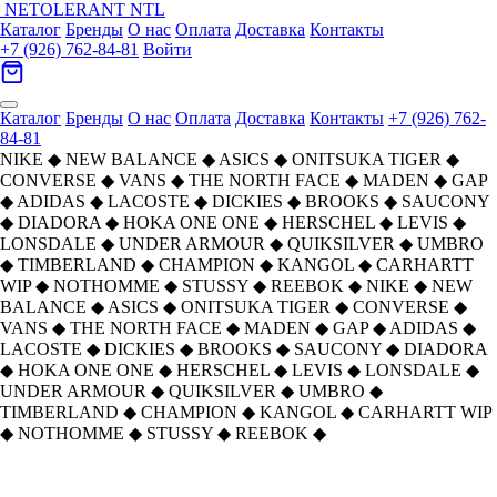
NETOLERANT
NTL
Каталог
Бренды
О нас
Оплата
Доставка
Контакты
+7 (926) 762-84-81
Войти
Каталог
Бренды
О нас
Оплата
Доставка
Контакты
+7 (926) 762-
84-81
NIKE
◆
NEW BALANCE
◆
ASICS
◆
ONITSUKA TIGER
◆
CONVERSE
◆
VANS
◆
THE NORTH FACE
◆
MADEN
◆
GAP
◆
ADIDAS
◆
LACOSTE
◆
DICKIES
◆
BROOKS
◆
SAUCONY
◆
DIADORA
◆
HOKA ONE ONE
◆
HERSCHEL
◆
LEVIS
◆
LONSDALE
◆
UNDER ARMOUR
◆
QUIKSILVER
◆
UMBRO
◆
TIMBERLAND
◆
CHAMPION
◆
KANGOL
◆
CARHARTT
WIP
◆
NOTHOMME
◆
STUSSY
◆
REEBOK
◆
NIKE
◆
NEW
BALANCE
◆
ASICS
◆
ONITSUKA TIGER
◆
CONVERSE
◆
VANS
◆
THE NORTH FACE
◆
MADEN
◆
GAP
◆
ADIDAS
◆
LACOSTE
◆
DICKIES
◆
BROOKS
◆
SAUCONY
◆
DIADORA
◆
HOKA ONE ONE
◆
HERSCHEL
◆
LEVIS
◆
LONSDALE
◆
UNDER ARMOUR
◆
QUIKSILVER
◆
UMBRO
◆
TIMBERLAND
◆
CHAMPION
◆
KANGOL
◆
CARHARTT WIP
◆
NOTHOMME
◆
STUSSY
◆
REEBOK
◆
Главная
›
ОБУВЬ
›
Кроссовки
›
ASICS
›
Asics Gel Kahana 8 FL