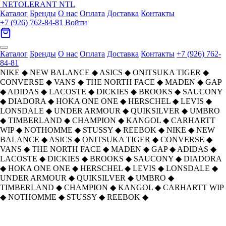
NETOLERANT
NTL
Каталог
Бренды
О нас
Оплата
Доставка
Контакты
+7 (926) 762-84-81
Войти
Каталог
Бренды
О нас
Оплата
Доставка
Контакты
+7 (926) 762-
84-81
NIKE
◆
NEW BALANCE
◆
ASICS
◆
ONITSUKA TIGER
◆
CONVERSE
◆
VANS
◆
THE NORTH FACE
◆
MADEN
◆
GAP
◆
ADIDAS
◆
LACOSTE
◆
DICKIES
◆
BROOKS
◆
SAUCONY
◆
DIADORA
◆
HOKA ONE ONE
◆
HERSCHEL
◆
LEVIS
◆
LONSDALE
◆
UNDER ARMOUR
◆
QUIKSILVER
◆
UMBRO
◆
TIMBERLAND
◆
CHAMPION
◆
KANGOL
◆
CARHARTT
WIP
◆
NOTHOMME
◆
STUSSY
◆
REEBOK
◆
NIKE
◆
NEW
BALANCE
◆
ASICS
◆
ONITSUKA TIGER
◆
CONVERSE
◆
VANS
◆
THE NORTH FACE
◆
MADEN
◆
GAP
◆
ADIDAS
◆
LACOSTE
◆
DICKIES
◆
BROOKS
◆
SAUCONY
◆
DIADORA
◆
HOKA ONE ONE
◆
HERSCHEL
◆
LEVIS
◆
LONSDALE
◆
UNDER ARMOUR
◆
QUIKSILVER
◆
UMBRO
◆
TIMBERLAND
◆
CHAMPION
◆
KANGOL
◆
CARHARTT WIP
◆
NOTHOMME
◆
STUSSY
◆
REEBOK
◆
Главная
›
ОБУВЬ
›
Кроссовки
›
ASICS
›
Asics Gel Kahana 8 SP