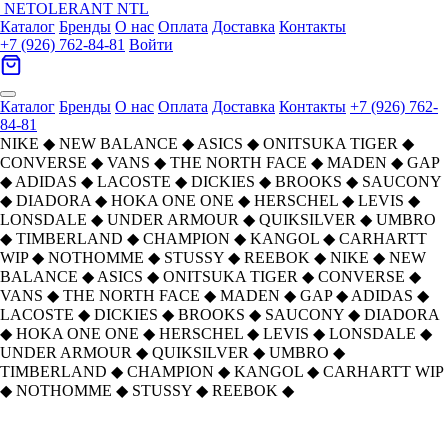
NETOLERANT
NTL
Каталог
Бренды
О нас
Оплата
Доставка
Контакты
+7 (926) 762-84-81
Войти
Каталог
Бренды
О нас
Оплата
Доставка
Контакты
+7 (926) 762-
84-81
NIKE
◆
NEW BALANCE
◆
ASICS
◆
ONITSUKA TIGER
◆
CONVERSE
◆
VANS
◆
THE NORTH FACE
◆
MADEN
◆
GAP
◆
ADIDAS
◆
LACOSTE
◆
DICKIES
◆
BROOKS
◆
SAUCONY
◆
DIADORA
◆
HOKA ONE ONE
◆
HERSCHEL
◆
LEVIS
◆
LONSDALE
◆
UNDER ARMOUR
◆
QUIKSILVER
◆
UMBRO
◆
TIMBERLAND
◆
CHAMPION
◆
KANGOL
◆
CARHARTT
WIP
◆
NOTHOMME
◆
STUSSY
◆
REEBOK
◆
NIKE
◆
NEW
BALANCE
◆
ASICS
◆
ONITSUKA TIGER
◆
CONVERSE
◆
VANS
◆
THE NORTH FACE
◆
MADEN
◆
GAP
◆
ADIDAS
◆
LACOSTE
◆
DICKIES
◆
BROOKS
◆
SAUCONY
◆
DIADORA
◆
HOKA ONE ONE
◆
HERSCHEL
◆
LEVIS
◆
LONSDALE
◆
UNDER ARMOUR
◆
QUIKSILVER
◆
UMBRO
◆
TIMBERLAND
◆
CHAMPION
◆
KANGOL
◆
CARHARTT WIP
◆
NOTHOMME
◆
STUSSY
◆
REEBOK
◆
Главная
›
ASICS
›
ASICS Гель Kahana TR Текстиль