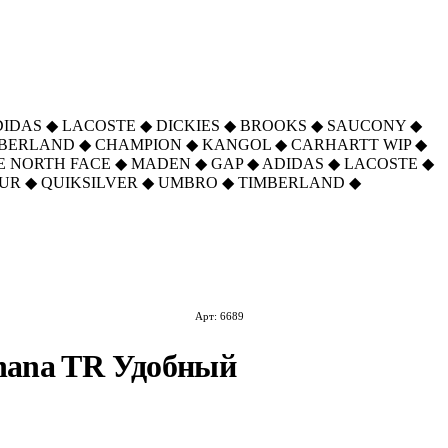
DIDAS
◆
LACOSTE
◆
DICKIES
◆
BROOKS
◆
SAUCONY
◆
MBERLAND
◆
CHAMPION
◆
KANGOL
◆
CARHARTT WIP
◆
E NORTH FACE
◆
MADEN
◆
GAP
◆
ADIDAS
◆
LACOSTE
◆
UR
◆
QUIKSILVER
◆
UMBRO
◆
TIMBERLAND
◆
Арт: 6689
ahana TR Удобный