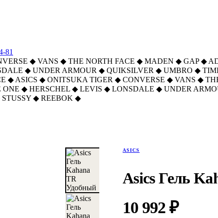
4-81
NVERSE
◆
VANS
◆
THE NORTH FACE
◆
MADEN
◆
GAP
◆
A
SDALE
◆
UNDER ARMOUR
◆
QUIKSILVER
◆
UMBRO
◆
TI
CE
◆
ASICS
◆
ONITSUKA TIGER
◆
CONVERSE
◆
VANS
◆
TH
 ONE
◆
HERSCHEL
◆
LEVIS
◆
LONSDALE
◆
UNDER ARMO
STUSSY
◆
REEBOK
◆
ASICS
Asics Гель K
10 992 ₽