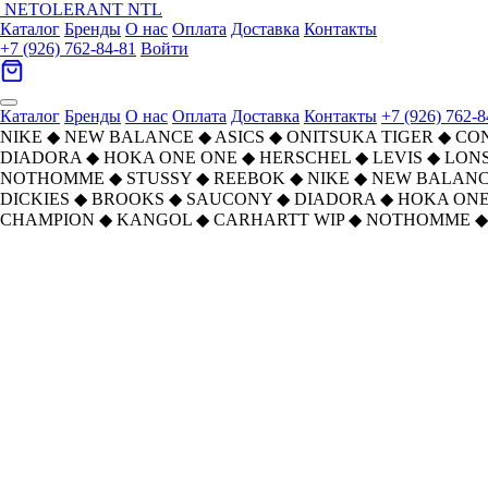
NETOLERANT
NTL
Каталог
Бренды
О нас
Оплата
Доставка
Контакты
+7 (926) 762-84-81
Войти
Каталог
Бренды
О нас
Оплата
Доставка
Контакты
+7 (926) 762-8
NIKE
◆
NEW BALANCE
◆
ASICS
◆
ONITSUKA TIGER
◆
CO
DIADORA
◆
HOKA ONE ONE
◆
HERSCHEL
◆
LEVIS
◆
LON
NOTHOMME
◆
STUSSY
◆
REEBOK
◆
NIKE
◆
NEW BALAN
DICKIES
◆
BROOKS
◆
SAUCONY
◆
DIADORA
◆
HOKA ONE
CHAMPION
◆
KANGOL
◆
CARHARTT WIP
◆
NOTHOMME
◆
Главная
›
ОБУВЬ
›
Кроссовки
›
ASICS
›
Asics Гель Kahana TR Удобный