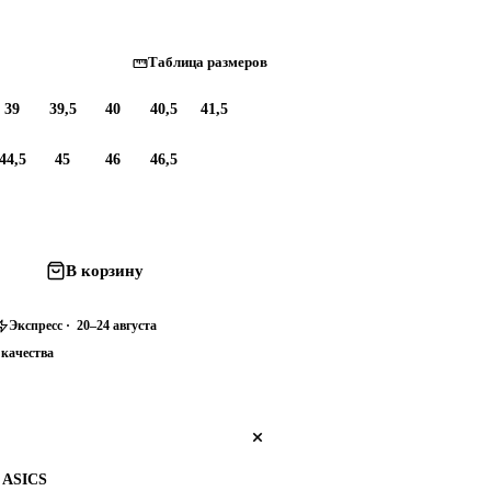
Таблица размеров
39
39,5
40
40,5
41,5
44,5
45
46
46,5
В корзину
Экспресс · 20–24 августа
 качества
ASICS