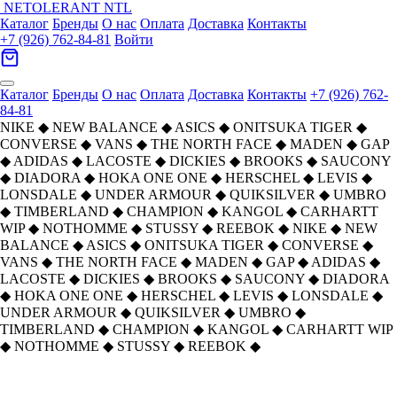
NETOLERANT
NTL
Каталог
Бренды
О нас
Оплата
Доставка
Контакты
+7 (926) 762-84-81
Войти
Каталог
Бренды
О нас
Оплата
Доставка
Контакты
+7 (926) 762-
84-81
NIKE
◆
NEW BALANCE
◆
ASICS
◆
ONITSUKA TIGER
◆
CONVERSE
◆
VANS
◆
THE NORTH FACE
◆
MADEN
◆
GAP
◆
ADIDAS
◆
LACOSTE
◆
DICKIES
◆
BROOKS
◆
SAUCONY
◆
DIADORA
◆
HOKA ONE ONE
◆
HERSCHEL
◆
LEVIS
◆
LONSDALE
◆
UNDER ARMOUR
◆
QUIKSILVER
◆
UMBRO
◆
TIMBERLAND
◆
CHAMPION
◆
KANGOL
◆
CARHARTT
WIP
◆
NOTHOMME
◆
STUSSY
◆
REEBOK
◆
NIKE
◆
NEW
BALANCE
◆
ASICS
◆
ONITSUKA TIGER
◆
CONVERSE
◆
VANS
◆
THE NORTH FACE
◆
MADEN
◆
GAP
◆
ADIDAS
◆
LACOSTE
◆
DICKIES
◆
BROOKS
◆
SAUCONY
◆
DIADORA
◆
HOKA ONE ONE
◆
HERSCHEL
◆
LEVIS
◆
LONSDALE
◆
UNDER ARMOUR
◆
QUIKSILVER
◆
UMBRO
◆
TIMBERLAND
◆
CHAMPION
◆
KANGOL
◆
CARHARTT WIP
◆
NOTHOMME
◆
STUSSY
◆
REEBOK
◆
Главная
›
ОБУВЬ
›
Кроссовки
›
ASICS
›
Asics Gel Kahana TR V3