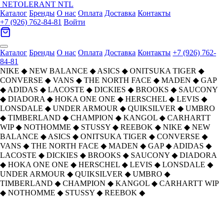
NETOLERANT
NTL
Каталог
Бренды
О нас
Оплата
Доставка
Контакты
+7 (926) 762-84-81
Войти
Каталог
Бренды
О нас
Оплата
Доставка
Контакты
+7 (926) 762-
84-81
NIKE
◆
NEW BALANCE
◆
ASICS
◆
ONITSUKA TIGER
◆
CONVERSE
◆
VANS
◆
THE NORTH FACE
◆
MADEN
◆
GAP
◆
ADIDAS
◆
LACOSTE
◆
DICKIES
◆
BROOKS
◆
SAUCONY
◆
DIADORA
◆
HOKA ONE ONE
◆
HERSCHEL
◆
LEVIS
◆
LONSDALE
◆
UNDER ARMOUR
◆
QUIKSILVER
◆
UMBRO
◆
TIMBERLAND
◆
CHAMPION
◆
KANGOL
◆
CARHARTT
WIP
◆
NOTHOMME
◆
STUSSY
◆
REEBOK
◆
NIKE
◆
NEW
BALANCE
◆
ASICS
◆
ONITSUKA TIGER
◆
CONVERSE
◆
VANS
◆
THE NORTH FACE
◆
MADEN
◆
GAP
◆
ADIDAS
◆
LACOSTE
◆
DICKIES
◆
BROOKS
◆
SAUCONY
◆
DIADORA
◆
HOKA ONE ONE
◆
HERSCHEL
◆
LEVIS
◆
LONSDALE
◆
UNDER ARMOUR
◆
QUIKSILVER
◆
UMBRO
◆
TIMBERLAND
◆
CHAMPION
◆
KANGOL
◆
CARHARTT WIP
◆
NOTHOMME
◆
STUSSY
◆
REEBOK
◆
Главная
›
ОБУВЬ
›
Кроссовки
›
ASICS
›
ASICS Gel Kayano 14 Low