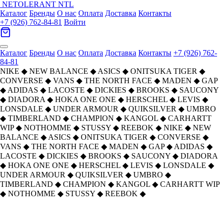
NETOLERANT
NTL
Каталог
Бренды
О нас
Оплата
Доставка
Контакты
+7 (926) 762-84-81
Войти
Каталог
Бренды
О нас
Оплата
Доставка
Контакты
+7 (926) 762-
84-81
NIKE
◆
NEW BALANCE
◆
ASICS
◆
ONITSUKA TIGER
◆
CONVERSE
◆
VANS
◆
THE NORTH FACE
◆
MADEN
◆
GAP
◆
ADIDAS
◆
LACOSTE
◆
DICKIES
◆
BROOKS
◆
SAUCONY
◆
DIADORA
◆
HOKA ONE ONE
◆
HERSCHEL
◆
LEVIS
◆
LONSDALE
◆
UNDER ARMOUR
◆
QUIKSILVER
◆
UMBRO
◆
TIMBERLAND
◆
CHAMPION
◆
KANGOL
◆
CARHARTT
WIP
◆
NOTHOMME
◆
STUSSY
◆
REEBOK
◆
NIKE
◆
NEW
BALANCE
◆
ASICS
◆
ONITSUKA TIGER
◆
CONVERSE
◆
VANS
◆
THE NORTH FACE
◆
MADEN
◆
GAP
◆
ADIDAS
◆
LACOSTE
◆
DICKIES
◆
BROOKS
◆
SAUCONY
◆
DIADORA
◆
HOKA ONE ONE
◆
HERSCHEL
◆
LEVIS
◆
LONSDALE
◆
UNDER ARMOUR
◆
QUIKSILVER
◆
UMBRO
◆
TIMBERLAND
◆
CHAMPION
◆
KANGOL
◆
CARHARTT WIP
◆
NOTHOMME
◆
STUSSY
◆
REEBOK
◆
Главная
›
ОБУВЬ
›
Кроссовки
›
ASICS
›
Asics Gel NYC Беговые кроссовки