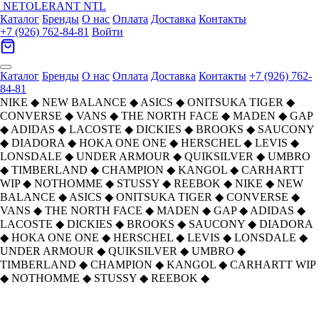
NETOLERANT
NTL
Каталог
Бренды
О нас
Оплата
Доставка
Контакты
+7 (926) 762-84-81
Войти
Каталог
Бренды
О нас
Оплата
Доставка
Контакты
+7 (926) 762-
84-81
NIKE
◆
NEW BALANCE
◆
ASICS
◆
ONITSUKA TIGER
◆
CONVERSE
◆
VANS
◆
THE NORTH FACE
◆
MADEN
◆
GAP
◆
ADIDAS
◆
LACOSTE
◆
DICKIES
◆
BROOKS
◆
SAUCONY
◆
DIADORA
◆
HOKA ONE ONE
◆
HERSCHEL
◆
LEVIS
◆
LONSDALE
◆
UNDER ARMOUR
◆
QUIKSILVER
◆
UMBRO
◆
TIMBERLAND
◆
CHAMPION
◆
KANGOL
◆
CARHARTT
WIP
◆
NOTHOMME
◆
STUSSY
◆
REEBOK
◆
NIKE
◆
NEW
BALANCE
◆
ASICS
◆
ONITSUKA TIGER
◆
CONVERSE
◆
VANS
◆
THE NORTH FACE
◆
MADEN
◆
GAP
◆
ADIDAS
◆
LACOSTE
◆
DICKIES
◆
BROOKS
◆
SAUCONY
◆
DIADORA
◆
HOKA ONE ONE
◆
HERSCHEL
◆
LEVIS
◆
LONSDALE
◆
UNDER ARMOUR
◆
QUIKSILVER
◆
UMBRO
◆
TIMBERLAND
◆
CHAMPION
◆
KANGOL
◆
CARHARTT WIP
◆
NOTHOMME
◆
STUSSY
◆
REEBOK
◆
Главная
›
ОБУВЬ
›
Кроссовки
›
ASICS
›
Asics Gel NYC Low Top