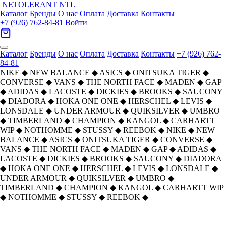
NETOLERANT
NTL
Каталог
Бренды
О нас
Оплата
Доставка
Контакты
+7 (926) 762-84-81
Войти
Каталог
Бренды
О нас
Оплата
Доставка
Контакты
+7 (926) 762-
84-81
NIKE
◆
NEW BALANCE
◆
ASICS
◆
ONITSUKA TIGER
◆
CONVERSE
◆
VANS
◆
THE NORTH FACE
◆
MADEN
◆
GAP
◆
ADIDAS
◆
LACOSTE
◆
DICKIES
◆
BROOKS
◆
SAUCONY
◆
DIADORA
◆
HOKA ONE ONE
◆
HERSCHEL
◆
LEVIS
◆
LONSDALE
◆
UNDER ARMOUR
◆
QUIKSILVER
◆
UMBRO
◆
TIMBERLAND
◆
CHAMPION
◆
KANGOL
◆
CARHARTT
WIP
◆
NOTHOMME
◆
STUSSY
◆
REEBOK
◆
NIKE
◆
NEW
BALANCE
◆
ASICS
◆
ONITSUKA TIGER
◆
CONVERSE
◆
VANS
◆
THE NORTH FACE
◆
MADEN
◆
GAP
◆
ADIDAS
◆
LACOSTE
◆
DICKIES
◆
BROOKS
◆
SAUCONY
◆
DIADORA
◆
HOKA ONE ONE
◆
HERSCHEL
◆
LEVIS
◆
LONSDALE
◆
UNDER ARMOUR
◆
QUIKSILVER
◆
UMBRO
◆
TIMBERLAND
◆
CHAMPION
◆
KANGOL
◆
CARHARTT WIP
◆
NOTHOMME
◆
STUSSY
◆
REEBOK
◆
Главная
›
ОБУВЬ
›
Кроссовки
›
ASICS
›
Asics Gel Sonoma 15 50