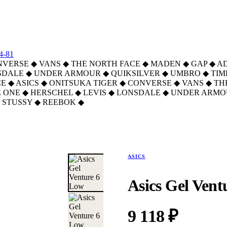
4-81
NVERSE
◆
VANS
◆
THE NORTH FACE
◆
MADEN
◆
GAP
◆
A
SDALE
◆
UNDER ARMOUR
◆
QUIKSILVER
◆
UMBRO
◆
TI
CE
◆
ASICS
◆
ONITSUKA TIGER
◆
CONVERSE
◆
VANS
◆
TH
 ONE
◆
HERSCHEL
◆
LEVIS
◆
LONSDALE
◆
UNDER ARMO
STUSSY
◆
REEBOK
◆
ASICS
Asics Gel Vent
9 118 ₽