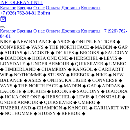
NETOLERANT
NTL
Каталог
Бренды
О нас
Оплата
Доставка
Контакты
+7 (926) 762-84-81
Войти
Каталог
Бренды
О нас
Оплата
Доставка
Контакты
+7 (926) 762-
84-81
NIKE
◆
NEW BALANCE
◆
ASICS
◆
ONITSUKA TIGER
◆
CONVERSE
◆
VANS
◆
THE NORTH FACE
◆
MADEN
◆
GAP
◆
ADIDAS
◆
LACOSTE
◆
DICKIES
◆
BROOKS
◆
SAUCONY
◆
DIADORA
◆
HOKA ONE ONE
◆
HERSCHEL
◆
LEVIS
◆
LONSDALE
◆
UNDER ARMOUR
◆
QUIKSILVER
◆
UMBRO
◆
TIMBERLAND
◆
CHAMPION
◆
KANGOL
◆
CARHARTT
WIP
◆
NOTHOMME
◆
STUSSY
◆
REEBOK
◆
NIKE
◆
NEW
BALANCE
◆
ASICS
◆
ONITSUKA TIGER
◆
CONVERSE
◆
VANS
◆
THE NORTH FACE
◆
MADEN
◆
GAP
◆
ADIDAS
◆
LACOSTE
◆
DICKIES
◆
BROOKS
◆
SAUCONY
◆
DIADORA
◆
HOKA ONE ONE
◆
HERSCHEL
◆
LEVIS
◆
LONSDALE
◆
UNDER ARMOUR
◆
QUIKSILVER
◆
UMBRO
◆
TIMBERLAND
◆
CHAMPION
◆
KANGOL
◆
CARHARTT WIP
◆
NOTHOMME
◆
STUSSY
◆
REEBOK
◆
Converse Chuck TAYLOR Сезонные
Главная
›
ОБУВЬ
›
Кроссовки
›
Converse
›
Износостойкие