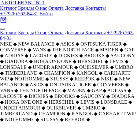
NETOLERANT
NTL
Каталог
Бренды
О нас
Оплата
Доставка
Контакты
+7 (926) 762-84-81
Войти
Каталог
Бренды
О нас
Оплата
Доставка
Контакты
+7 (926) 762-
84-81
NIKE
◆
NEW BALANCE
◆
ASICS
◆
ONITSUKA TIGER
◆
CONVERSE
◆
VANS
◆
THE NORTH FACE
◆
MADEN
◆
GAP
◆
ADIDAS
◆
LACOSTE
◆
DICKIES
◆
BROOKS
◆
SAUCONY
◆
DIADORA
◆
HOKA ONE ONE
◆
HERSCHEL
◆
LEVIS
◆
LONSDALE
◆
UNDER ARMOUR
◆
QUIKSILVER
◆
UMBRO
◆
TIMBERLAND
◆
CHAMPION
◆
KANGOL
◆
CARHARTT
WIP
◆
NOTHOMME
◆
STUSSY
◆
REEBOK
◆
NIKE
◆
NEW
BALANCE
◆
ASICS
◆
ONITSUKA TIGER
◆
CONVERSE
◆
VANS
◆
THE NORTH FACE
◆
MADEN
◆
GAP
◆
ADIDAS
◆
LACOSTE
◆
DICKIES
◆
BROOKS
◆
SAUCONY
◆
DIADORA
◆
HOKA ONE ONE
◆
HERSCHEL
◆
LEVIS
◆
LONSDALE
◆
UNDER ARMOUR
◆
QUIKSILVER
◆
UMBRO
◆
TIMBERLAND
◆
CHAMPION
◆
KANGOL
◆
CARHARTT WIP
◆
NOTHOMME
◆
STUSSY
◆
REEBOK
◆
Diadora Camaro Поддержка Амортизация
Главная
›
ОБУВЬ
›
Кроссовки
›
Diadora
›
Устойчивость