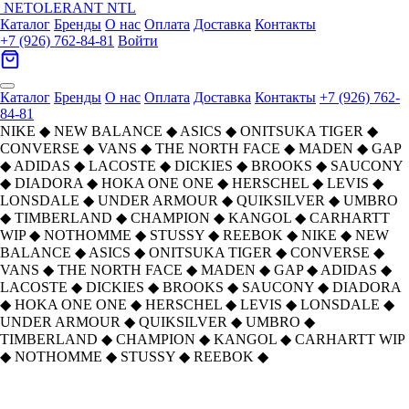
NETOLERANT
NTL
Каталог
Бренды
О нас
Оплата
Доставка
Контакты
+7 (926) 762-84-81
Войти
Каталог
Бренды
О нас
Оплата
Доставка
Контакты
+7 (926) 762-
84-81
NIKE
◆
NEW BALANCE
◆
ASICS
◆
ONITSUKA TIGER
◆
CONVERSE
◆
VANS
◆
THE NORTH FACE
◆
MADEN
◆
GAP
◆
ADIDAS
◆
LACOSTE
◆
DICKIES
◆
BROOKS
◆
SAUCONY
◆
DIADORA
◆
HOKA ONE ONE
◆
HERSCHEL
◆
LEVIS
◆
LONSDALE
◆
UNDER ARMOUR
◆
QUIKSILVER
◆
UMBRO
◆
TIMBERLAND
◆
CHAMPION
◆
KANGOL
◆
CARHARTT
WIP
◆
NOTHOMME
◆
STUSSY
◆
REEBOK
◆
NIKE
◆
NEW
BALANCE
◆
ASICS
◆
ONITSUKA TIGER
◆
CONVERSE
◆
VANS
◆
THE NORTH FACE
◆
MADEN
◆
GAP
◆
ADIDAS
◆
LACOSTE
◆
DICKIES
◆
BROOKS
◆
SAUCONY
◆
DIADORA
◆
HOKA ONE ONE
◆
HERSCHEL
◆
LEVIS
◆
LONSDALE
◆
UNDER ARMOUR
◆
QUIKSILVER
◆
UMBRO
◆
TIMBERLAND
◆
CHAMPION
◆
KANGOL
◆
CARHARTT WIP
◆
NOTHOMME
◆
STUSSY
◆
REEBOK
◆
Diadora Поддержка Амортизация
Главная
›
ОБУВЬ
›
Кроссовки
›
Diadora
›
Устойчивость